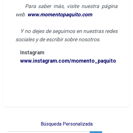
Búsqueda Personalizada
Síguenos:
FACEBOOK
INSTAGRAM
TWITTER
PINTEREST
LINKEDIN
TIKTOK
YOUTUBE
Hostelería en Valencia - Prensa Digital Internacional
Copyright © 2015-2026
Teléfono: (+34) 960 500 185 - VALENCIA (España)
Mail de contacto:
info@hosteleriaenvalencia.com
-
Condiciones de