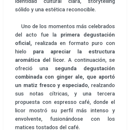
propuesta con espresso café, donde el
licor mostró su perfil más intenso y
envolvente, fusionándose con los
matices tostados del café.
Los asistentes coincidieron en
describirlo como equilibrado, elegante y
evocador, con
una combinación de
notas de chocolate y raíz de naranjo
que remiten a la tradición repostera
mediterránea y a los aromas cítricos
valencianos. El cierre llegó con un brindis
final que celebraba, con la música de
fondo del mítico pasodoble, el Momento
Paquito, que despertó aplausos y
consolidó la impresión general de que la