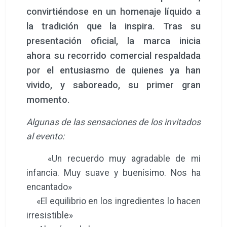
encantado»
«El equilibrio en los ingredientes lo hacen
irresistible»
«Alegría en la boca»
«Me ha llevado a mi juventud cuando
tocaba el clarinete en la banda de música
de Cofrentes tocando Paquito El
Chocolatero»
«Un sabor actual, una bebida con historia»
«Bebida perfecta para una sobremesa
fallera. Nuestro próximo pecado»
«Aroma y sabor muy delicado, evoca
tardes de verano»
«Deleite, me ha sorprendido el sabor»
«He sentido la huerta valenciana»
«Recuerdos de esas tazas de chocolate