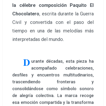
trascendiendo fronteras y
consolidándose como símbolo sonoro
de alegría colectiva. La marca recoge
esa emoción compartida y la transforma
en una propuesta innovadora: beber el
espíritu de la fiesta.
El acto oficial de
presentación de la
bebida espirituosa Momento Paquito
se
saldó con una acogida extraordinaria por
parte de los asistentes, que coincidieron
en destacar la originalidad del concepto y
su capacidad para trasladar al paladar la
emoción de la fiesta valenciana. La
velada reunió a representantes
institucionales, la familia del compositor,