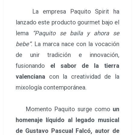
Momento Paquito surge como
un
homenaje líquido al legado musical
de Gustavo Pascual Falcó, autor de
la célebre composición Paquito El
Chocolatero
, escrita durante la Guerra
Civil y convertida con el paso del
tiempo en una de las melodías más
interpretadas del mundo.
D
urante décadas, esta pieza ha
acompañado celebraciones,
desfiles y encuentros multitudinarios,