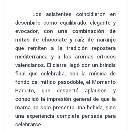
marca no solo presenta una bebida, sino
una experiencia completa pensada para
celebrarse.
El equipo impulsor del proyecto,
integrado por Noema Ortí, Jordi Lexí,
Iván Talens, Arantxa Ruiz y Xavi Lauder,
con Javier Peiró como alquimista y
creador de la fórmula, explicó que
“la
finalidad del acto no era únicamente
presentar un nuevo producto, sino
demostrar que la cultura puede
experimentarse también a través del
gusto, un gusto con historia”.