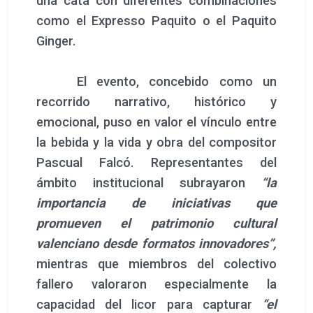
valenciano desde formatos innovadores”,
mientras que miembros del colectivo
fallero valoraron especialmente la
capacidad del licor para capturar
“el
espíritu de fiesta y la convivencia que
define nuestras celebraciones”
. Los
profesionales de la hostelería, por su
parte, coincidieron en señalar el
potencial del producto dentro de la
coctelería contemporánea y la oferta
gastronómica experiencial, resaltando su
versatilidad, su perfil aromático
diferencial y su capacidad para generar
relato de marca en el punto de servicio.
Por su parte, distribuidores, medios de