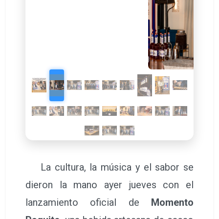
dieron la mano ayer jueves con el
lanzamiento oficial de
Momento
Paquito
, una bebida artesana de cacao
y raíz de naranjo de 18º fabricada con
una base vínica e ingredientes de
proximidad. Momento Paquito
propone una experiencia única:
convertir el espíritu festivo valenciano
en una bebida capaz de disfrutarse,
compartirse y celebrarse, tomándose
“como licor, como aperitivo o como
vermut, según el momento”
, tal y