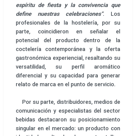
comunicación y especialistas del sector
bebidas destacaron su posicionamiento
singular en el mercado: un producto con
identidad cultural clara, storytelling
sólido y una estética reconocible.
Uno de los momentos más celebrados
del acto fue la
primera degustación
oficial,
realizada en formato puro con
hielo
para apreciar la estructura
aromática del licor
. A continuación, se
ofreció una
segunda degustación
combinada con ginger ale, que aportó
un matiz fresco y especiado
, realzando
sus notas cítricas, y una tercera