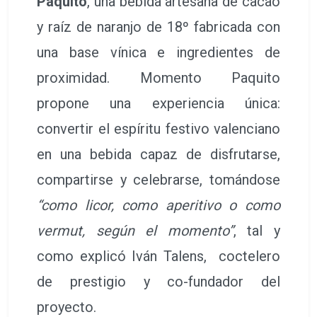
como explicó Iván Talens, coctelero
de prestigio y co-fundador del
proyecto.
La empresa Paquito Spirit ha
lanzado este producto gourmet bajo el
lema
“Paquito se baila y ahora se
bebe”
. La marca nace con la vocación
de unir tradición e innovación,
fusionando
el sabor de la tierra
valenciana
con la creatividad de la
mixología contemporánea.