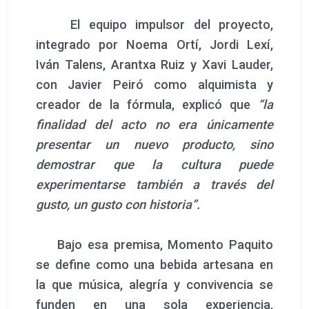
Bajo esa premisa, Momento Paquito
se define como una bebida artesana en
la que música, alegría y convivencia se
funden en una sola experiencia,
convirtiéndose en un homenaje líquido a
la tradición que la inspira. Tras su
presentación oficial, la marca inicia
ahora su recorrido comercial respaldada
por el entusiasmo de quienes ya han
vivido, y saboreado, su primer gran
momento.
Algunas de las sensaciones de los invitados
al evento:
«Un recuerdo muy agradable de mi
infancia. Muy suave y buenísimo. Nos ha