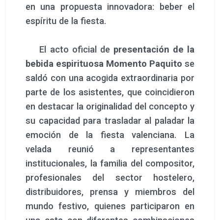
profesionales del sector hostelero,
distribuidores, prensa y miembros del
mundo festivo, quienes participaron en
una cata con diferentes combinaciones
como el Expresso Paquito o el Paquito
Ginger.
El evento, concebido como un
recorrido narrativo, histórico y
emocional, puso en valor el vínculo entre
la bebida y la vida y obra del compositor
Pascual Falcó. Representantes del
ámbito institucional subrayaron
“la
importancia de iniciativas que
promueven el patrimonio cultural