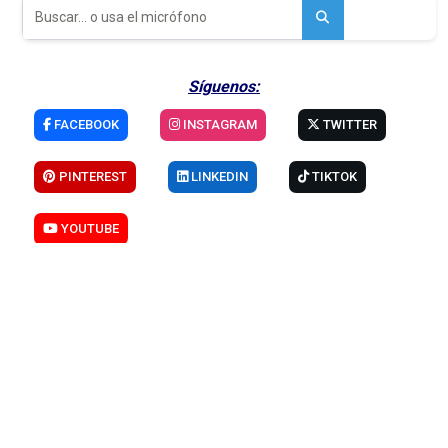
Servicio
-
Protección de Datos
MEDIO DE COMUNICACIÓN ESPECIALIZADO EN HOSTELERÍA Y TURISMO
EVENTOS
RESTAURANTES
PIZZERÍAS Y HAMBURGUESERÍAS
MARISQUERÍAS
LOCALES DE COPAS
BODEGAS
PROVEEDORES
HOSTELERÍA
CULTURA Y ACTUALIDAD
REPORTAJES
RECETAS DE COCINA
RECETAS DE CÓCTELES
ENTREVISTAS
FESTIVIDADES
FORMACIÓN EMPLEO
PERIODICO GASTRONOMICO
HOSTELERIA Y TURISMO
PRENSA DIGITAL
HOSTELERIA EN VALENCIA
Búsqueda Rápida