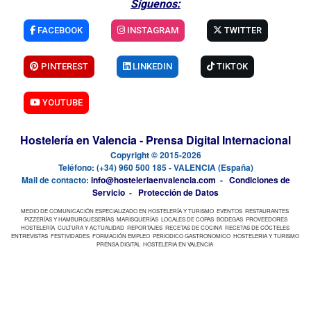
Síguenos:
FACEBOOK
INSTAGRAM
TWITTER
PINTEREST
LINKEDIN
TIKTOK
YOUTUBE
Hostelería en Valencia - Prensa Digital Internacional
Copyright © 2015-2026
Teléfono: (+34) 960 500 185 - VALENCIA (España)
Mail de contacto:
info@hosteleriaenvalencia.com
-
Condiciones de
Servicio
-
Protección de Datos
MEDIO DE COMUNICACIÓN ESPECIALIZADO EN HOSTELERÍA Y TURISMO
EVENTOS
RESTAURANTES
PIZZERÍAS Y HAMBURGUESERÍAS
MARISQUERÍAS
LOCALES DE COPAS
BODEGAS
PROVEEDORES
HOSTELERÍA
CULTURA Y ACTUALIDAD
REPORTAJES
RECETAS DE COCINA
RECETAS DE CÓCTELES
ENTREVISTAS
FESTIVIDADES
FORMACIÓN EMPLEO
PERIODICO GASTRONOMICO
HOSTELERIA Y TURISMO
PRENSA DIGITAL
HOSTELERIA EN VALENCIA
Búsqueda Rápida