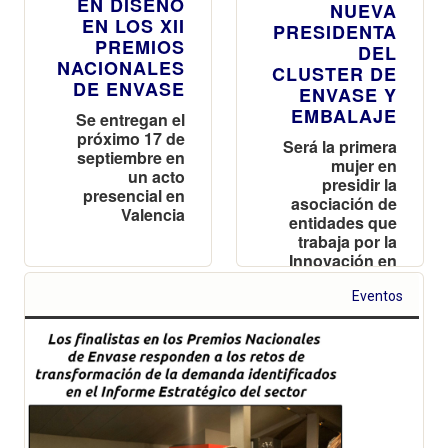
EN DISEÑO
NUEVA
EN LOS XII
PRESIDENTA
PREMIOS
DEL
NACIONALES
CLUSTER DE
DE ENVASE
ENVASE Y
EMBALAJE
Se entregan el
próximo 17 de
Será la primera
septiembre en
mujer en
un acto
presidir la
presencial en
asociación de
Valencia
entidades que
trabaja por la
Innovación en
el sector del
packaging
Eventos