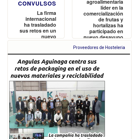
agroalimentaria
CONVULSOS
líder en la
La firma
comercialización
internacional
de frutas y
ha trasladado
hortalizas ha
sus retos en un
participado en
nuevo
nuevo desayuno
desayuno del
del Cluster de
Cluster de
Proveedores de Hosteleria
Innovación en
Innovación en
Envase y
Envase y
Embala
Embalaje