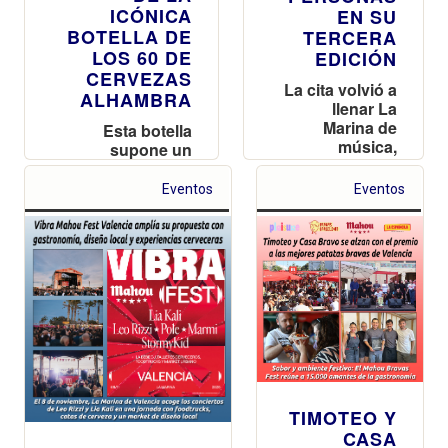
ICÓNICA
EN SU
BOTELLA DE
TERCERA
LOS 60 DE
EDICIÓN
CERVEZAS
La cita volvió a
ALHAMBRA
llenar La
Marina de
Esta botella
música,
supone un
gastronomía y
reconocimiento
cultura
a Granada,
Eventos
Eventos
cervecera en
ciudad de origen
una jornada
de Cervezas
marcada por el
Alhambra, con la
último
inconfundible
concierto de la
silueta del
gira de Lia Kali
monumento en
su etiqueta
TIMOTEO Y
CASA