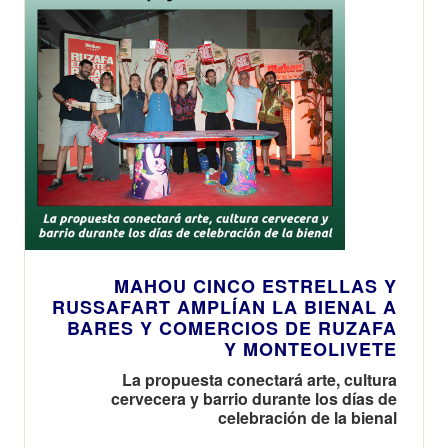
edición de la
exclusiva guía
que reúne los
100 mejores
locales de toda
España para
disfrutar de la
puesta de sol
MAHOU CINCO ESTRELLAS Y
RUSSAFART AMPLÍAN LA BIENAL A
BARES Y COMERCIOS DE RUZAFA
Y MONTEOLIVETE
La propuesta conectará arte, cultura
cervecera y barrio durante los días de
celebración de la bienal