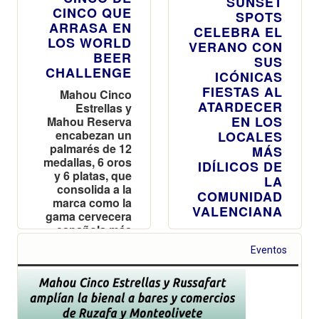
SUNSET
CINCO QUE
SPOTS
ARRASA EN
CELEBRA EL
LOS WORLD
VERANO CON
BEER
SUS
CHALLENGE
ICÓNICAS
FIESTAS AL
Mahou Cinco
ATARDECER
Estrellas y
EN LOS
Mahou Reserva
encabezan un
LOCALES
palmarés de 12
MÁS
medallas, 6 oros
IDÍLICOS DE
y 6 platas, que
LA
consolida a la
COMUNIDAD
marca como la
VALENCIANA
gama cervecera
española más
La Comunidad
premiada en
Valenciana
Eventos
este certamen
celebra la
elección de 9
locales idílicos
dentro de la
segunda