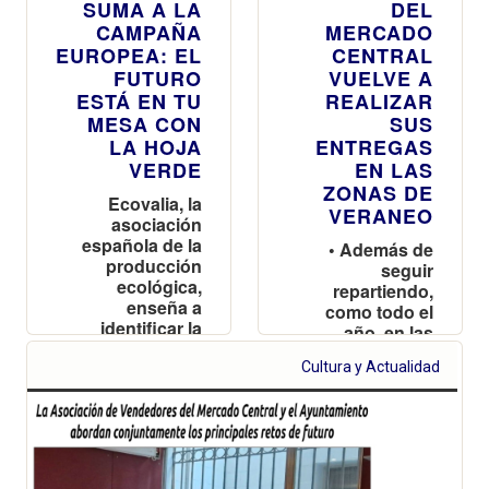
SUMA A LA
DEL
CAMPAÑA
MERCADO
EUROPEA: EL
CENTRAL
FUTURO
VUELVE A
ESTÁ EN TU
REALIZAR
MESA CON
SUS
LA HOJA
ENTREGAS
VERDE
EN LAS
ZONAS DE
Ecovalia, la
VERANEO
asociación
española de la
• Además de
producción
seguir
ecológica,
repartiendo,
enseña a
como todo el
identificar la
año, en las
Eurohoja, el
zonas
sello europeo
Cultura y Actualidad
residenciales,
que garantiza
se refuerza en
que los
verano en las
alimentos son
playas del sur,
ecológicos
desde El
Perellonet hasta