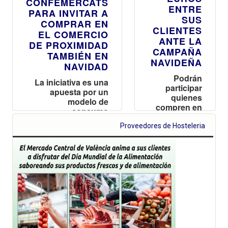
CONFEMERCATS
ENTRE
PARA INVITAR A
SUS
COMPRAR EN
CLIENTES
EL COMERCIO
ANTE LA
DE PROXIMIDAD
CAMPAÑA
TAMBIÉN EN
NAVIDEÑA
NAVIDAD
Podrán
La iniciativa es una
participar
apuesta por un
quienes
modelo de
compren en
consumo
los puestos
sostenible y
del Mercado
Proveedores de Hosteleria
atención
hasta el 6 de
personalizada a los
diciembre
clientes
optando a
una de las
150 tarjetas
regalo que
podrán
utilizar hasta
el 31 de
enero