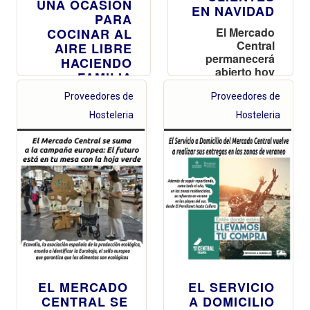
UNA OCASIÓN
EN NAVIDAD
PARA
El Mercado
COCINAR AL
Central
AIRE LIBRE
permanecerá
HACIENDO
abierto hoy
FAMILIA
hasta las 19 h y
ENTRE
amplía también
Proveedores de
Proveedores de
COMPAÑEROS
su horario esta
Hosteleria
Hosteleria
Nochebuena y
La tradición se
la víspera de
remonta a los
Nochevieja y
inicios de la
Nochevieja
Asociación de
hasta las 16 h
Vendedores, en
1986, sumando
vivencias año
tras año
EL MERCADO
EL SERVICIO
CENTRAL SE
A DOMICILIO