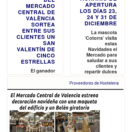
APERTURA
MERCADO
LOS DÍAS 23,
CENTRAL DE
24 Y 31 DE
VALÈNCIA
DICIEMBRE
SORTEA
ENTRE SUS
La mascota
CLIENTES UN
‘Cotorra’ visita
SAN
estas
VALENTÍN DE
Navidades el
Mercado para
CINCO
saludar a sus
ESTRELLAS
clientes y
El ganador
repartir dulces
podrá disfrutar
a los niños
de una noche,
Proveedores de Hosteleria
Aires de
Romance, en el
Hotel Las
Arenas de
València