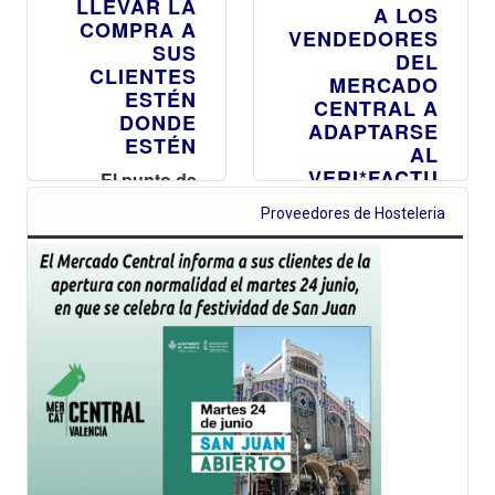
LLEVAR LA
A LOS
COMPRA A
VENDEDORES
SUS
DEL
CLIENTES
MERCADO
ESTÉN
CENTRAL A
DONDE
ADAPTARSE
ESTÉN
AL
VERI*FACTU
El punto de
Atención al
Este nuevo de
Proveedores de Hosteleria
Cliente amplía
Sistema
su oferta de
Informático de
productos de
Facturación, que
merchandising
permitirá la
con abanicos,
verificación y
ventiladores y
envío
utensilios para
automatizado de
regalar,
las facturas a la
refrescarse y
Agencia
disfrutar de las
Tributaria, será
comidas al aire
obligatorio a
libre
partir de enero
de 2026