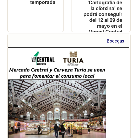
temporada
‘Cartografia de
la clòtxina’ se
podrá conseguir
del 12 al 29 de
mayo en el
Mercat Central
de València y en
Bodegas
tres
establecimientos
del barrio del
Cabanyal:
Clóchinas Las
Arenas,
Clóchinas La
Rocheta y
Clóchinas
Valereta