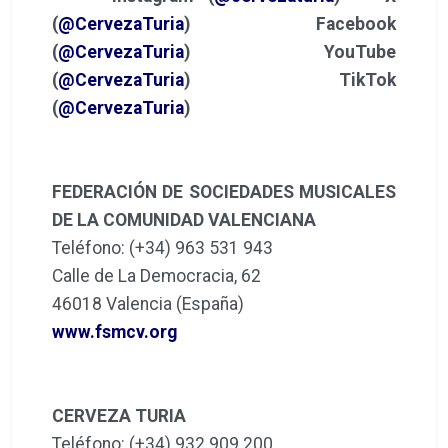
(
@CervezaTuria
)
Facebook
(
@CervezaTuria
)
YouTube
(
@CervezaTuria
)
TikTok
(
@CervezaTuria
)
FEDERACIÓN DE SOCIEDADES MUSICALES
DE LA COMUNIDAD VALENCIANA
Teléfono: (+34) 963 531 943
Calle de La Democracia, 62
46018 Valencia (España)
www.fsmcv.org
CERVEZA TURIA
Teléfono: (+34) 932 909 200