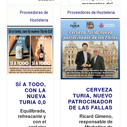
momentos del
día a día
Proveedores de
Proveedores de Hosteleria
Hosteleria
SÍ A TODO,
CERVEZA
CON LA
TURIA, NUEVO
NUEVA
PATROCINADOR
TURIA 0,0
DE LAS FALLAS
Equilibrada,
refrescante y
Ricard Gimeno,
con el
responsable de
carácter
Marketing de