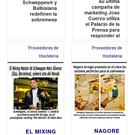
su última
Schweppes® y
campaña de
Balbisiana
marketing Jose
redefinen la
Cuervo utiliza
sobremesa
el Palacio de la
Prensa para
responder al
mítico neón de
Schweppes de
Proveedores de
Proveedores de
Callao en un
Hosteleria
Hosteleria
nuevo OOH
digital
NAGORE
EL MIXING