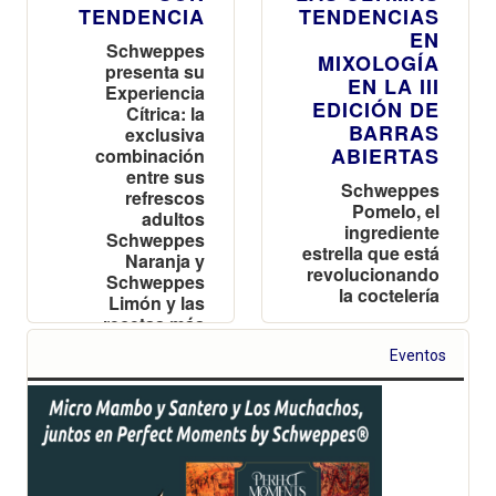
TENDENCIA
TENDENCIAS
EN
Schweppes
MIXOLOGÍA
presenta su
EN LA III
Experiencia
EDICIÓN DE
Cítrica: la
BARRAS
exclusiva
ABIERTAS
combinación
entre sus
Schweppes
refrescos
Pomelo, el
adultos
ingrediente
Schweppes
estrella que está
Naranja y
revolucionando
Schweppes
la coctelería
Limón y las
recetas más
saludables de
Eventos
Lucía Grávalos