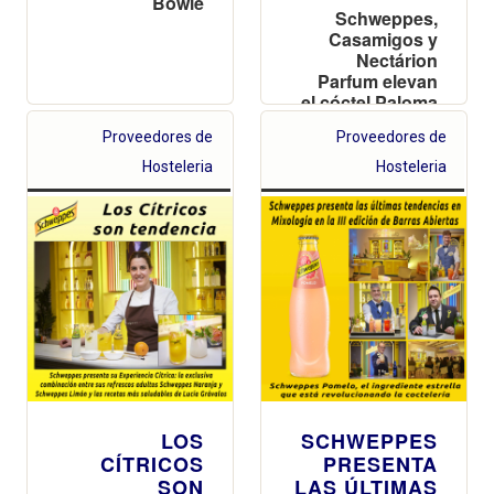
Bowie
Schweppes,
Casamigos y
Nectárion
Parfum elevan
el cóctel Paloma
a través de un
Proveedores de
Proveedores de
maridaje de
aromas y
Hosteleria
Hosteleria
sabores
LOS
SCHWEPPES
CÍTRICOS
PRESENTA
SON
LAS ÚLTIMAS