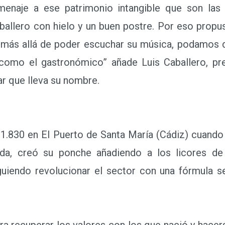
aje a ese patrimonio intangible que son las 
ballero con hielo y un buen postre. Por eso prop
, más allá de poder escuchar su música, podamos d
s como el gastronómico” añade Luis Caballero, pr
r que lleva su nombre.
830 en El Puerto de Santa María (Cádiz) cuando la
da, creó su ponche añadiendo a los licores de
guiendo revolucionar el sector con una fórmula 
 recuperar los valores con los que nació y hacers