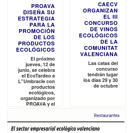
CAECV
PROAVA
ORGANIZAN
DISEÑA SU
EL III
ESTRATEGIA
CONCURSO
PARA LA
DE VINOS
PROMOCIÓN
ECOLÓGICOS
DE LOS
DE LA
PRODUCTOS
COMUNITAT
ECOLÓGICOS
VALENCIANA
El próximo
Las catas del
jueves, 12 de
concurso
junio, se celebra
tendrán lugar
el EcoTardeo a
los días 29 y 30
L"Umbracle con
de octubre
productos
ecológicos,
organizado por
PROAVA y el
CAECV
Restaurantes