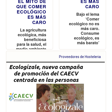
EL MITO DE
ES MÁS
QUE COMER
CARO
ECOLÓGICO
Bajo el lema
ES MÁS
‘Comer
CARO
ecológico no es
más caro.
La agricultura
Consume
ecológica, más
ecológico, es
beneficiosa
más barato’
para la salud, el
medio ambiente
y el desarrollo
Proveedores de Hosteleria
rural