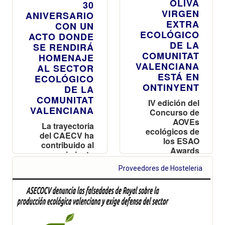
OLIVA
30
VIRGEN
ANIVERSARIO
EXTRA
CON UN
ECOLÓGICO
ACTO DONDE
DE LA
SE RENDIRÁ
COMUNITAT
HOMENAJE
VALENCIANA
AL SECTOR
ESTÁ EN
ECOLÓGICO
ONTINYENT
DE LA
COMUNITAT
IV edición del
VALENCIANA
Concurso de
AOVEs
La trayectoria
ecológicos de
del CAECV ha
los ESAO
contribuido al
Awards
crecimiento
responsable y al
Proveedores de Hosteleria
desarrollo
sostenible de la
Comunitat
Valenciana