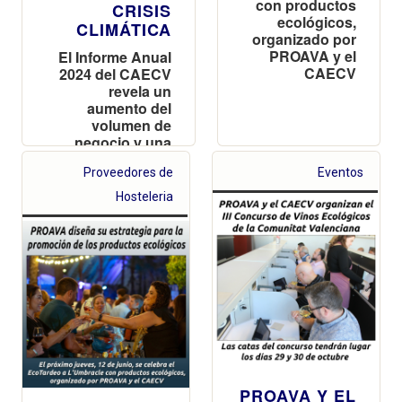
con productos
CRISIS
ecológicos,
CLIMÁTICA
organizado por
PROAVA y el
El Informe Anual
CAECV
2024 del CAECV
revela un
aumento del
volumen de
negocio y una
mayor eficiencia
Proveedores de
Eventos
de los
operadores,
Hosteleria
pese a la
reducción de la
superficie
certificada por
los efectos de la
DANA y la
sequía
PROAVA Y EL