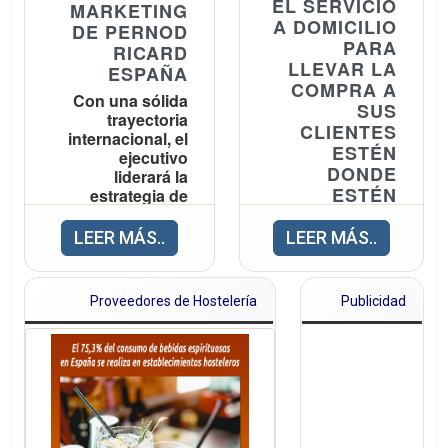
EL SERVICIO
MARKETING
A DOMICILIO
DE PERNOD
Veritas ha distribuido 6.000 unidades de
PARA
RICARD
LLEVAR LA
este gazpacho, que está disponible en los 97
ESPAÑA
COMPRA A
supermercados de la cadena y en su tienda
Con una sólida
SUS
trayectoria
online. La campaña estará activa durante
CLIENTES
internacional, el
ESTÉN
todo el verano, hasta la finalización de estas
ejecutivo
DONDE
liderará la
existencias.
ESTÉN
estrategia de
marketing y el
La amplia oferta
posicionamiento
LEER MÁS..
LEER MÁS..
de sus 240
de las marcas
puestos incluye
del Grupo en
20.000
España
productos, de
Proveedores de Hostelería
Publicidad
los cuales el
84% son
Pernod Ricard
frescos, de
España, compañía
alimentación no
perecedera y
líder de
bebidas
espirituosos con