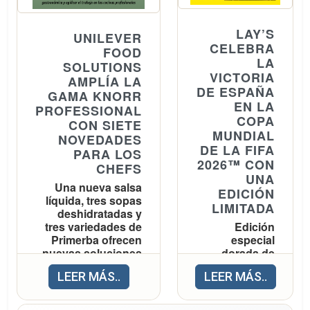
certámenes
cerveceros de
LAY’S
UNILEVER
. Este
referencia
CELEBRA
FOOD
LA
reconocimiento
SOLUTIONS
VICTORIA
AMPLÍA LA
consolida la
DE ESPAÑA
GAMA KNORR
trayectoria de la
EN LA
PROFESSIONAL
COPA
cerveza lager
CON SIETE
MUNDIAL
NOVEDADES
mediterránea
DE LA FIFA
PARA LOS
elaborada en
2026™ CON
CHEFS
UNA
Barcelona desde
Una nueva salsa
EDICIÓN
, que este año
1876
líquida, tres sopas
LIMITADA
deshidratadas y
celebra su 150
tres variedades de
Edición
aniversario.
Primerba ofrecen
especial
nuevas soluciones
dorada de
para renovar la
Lay's Al
Fiel a su
receta
LEER MÁS..
LEER MÁS..
propuesta
punto de sal
gastronómica y
bajo el lema
, Estrella
original
agilizar el trabajo
“Qué bien