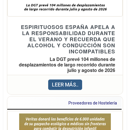
PaellaEmoji celebra
.
compañía
su décimo
aniversario, un hito
que trascendió lo
ESPIRITUOSOS ESPAÑA APELA A
LA RESPONSABILIDAD DURANTE
digital para
EL VERANO Y RECUERDA QUE
convertirse en un
ALCOHOL Y CONDUCCIÓN SON
fenómeno cultural y
INCOMPATIBLES
emocional.
La DGT prevé 104 millones de
desplazamientos de largo recorrido durante
julio y agosto de 2026
Arroz La Fallera
consiguió en 2006
En este contexto, la Federación insiste
LEER MÁS..
unir internet en
en que alcohol y conducción son siempre
torno a la paella
incompatibles, al tiempo que pone en
valenciana,
Proveedores de Hostelería
valor los avances logrados, la mortalidad
convirtiéndose en
vial atribuible al alcohol ha descendido un
la primera marca
28% en el mundo desde 2010.
del mundo en