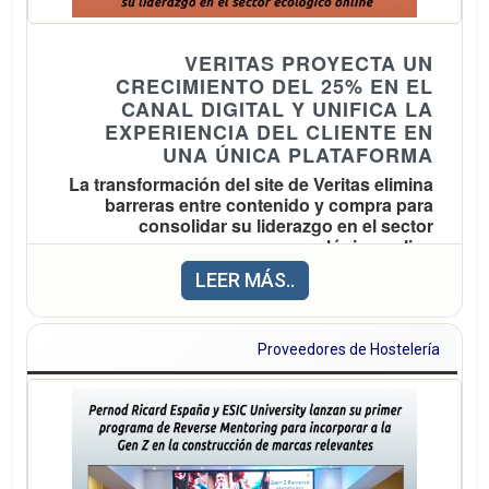
un consumo adulto, consciente y pausado, la
historia y tradición que hay detrás de unas
VERITAS PROYECTA UN
elaboraciones vinculadas al paisaje y la
CRECIMIENTO DEL 25% EN EL
cultura local.
CANAL DIGITAL Y UNIFICA LA
EXPERIENCIA DEL CLIENTE EN
UNA ÚNICA PLATAFORMA
Coincidiendo con el mes de agosto,
La transformación del site de Veritas elimina
cuando miles de españoles regresan a sus
barreras entre contenido y compra para
pueblos para celebrar las fiestas patronales,
consolidar su liderazgo en el sector
ecológico online
Espirituosos España invita a descubrir el
patrimonio gastronómico que esconden las
LEER MÁS..
La compañía prevé llegar a una facturación
19 Indicaciones Geográficas Protegidas
de 7 millones de euros con la estrategia de e-
.
de bebidas espirituosas españolas
Proveedores de Hostelería
commerce, tanto a través de partners, como
en la venta directa a consumidores finales y
al sector profesional
El nuevo sitio web de Veritas elimina las