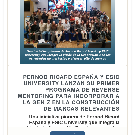
barreras entre la divulgación y la compra,
integrando en un mismo site el catálogo
completo de productos, los servicios online y
los contenidos sobre alimentación ecológica
Veritas, la cadena líder de supermercados
ecológicos en España, avanza con fuerza en
el canal digital, donde prevé un crecimiento
de un 25% para 2026. La apuesta digital de
PERNOD RICARD ESPAÑA Y ESIC
la compañía, que incluye tanto la venta
UNIVERSITY LANZAN SU PRIMER
directa al cliente final (B2C) y el canal
PROGRAMA DE REVERSE
profesional (B2B) a través de Veritas Food
MENTORING PARA INCORPORAR A
LA GEN Z EN LA CONSTRUCCIÓN
Service como las plataformas digitales de
DE MARCAS RELEVANTES
reparto (Glovo, Uber Eats y Just Eat),
Una iniciativa pionera de Pernod Ricard
contempla una facturación de 7 millones.
España y ESIC University que integra la
visión de la Generación Z en las estrategias
de marketing y el desarrollo de marcas