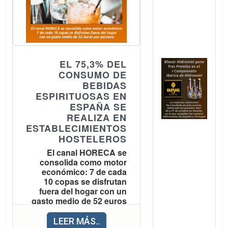
marcas como
El Mercado
Beefeater,
Central de
Ballantine’s,
València, como
Seagram’s, Absolut
cada año en
o Ruavieja, ha
verano, ha
EL 75,3% DEL
nombrado a
CONSUMO DE
reforzado su
Miguel Ángel
BEBIDAS
Servicio a
ESPIRITUOSAS EN
Pascual como
Domicilio
ESPAÑA SE
nuevo Director de
recordando a sus
REALIZA EN
Marketing en
ESTABLECIMIENTOS
clientes que
HOSTELEROS
España. A partir
pueden recibir la
El canal HORECA se
,
del 1 de julio
compra fuera de
consolida como motor
Miguel Ángel
su domicilio
económico: 7 de cada
asumirá este
10 copas se disfrutan
habitual, estén
fuera del hogar con un
cargo, reportando
donde estén.
gasto medio de 52 euros
directamente a
por persona
El Servicio a
LEER MÁS..
Sebastien