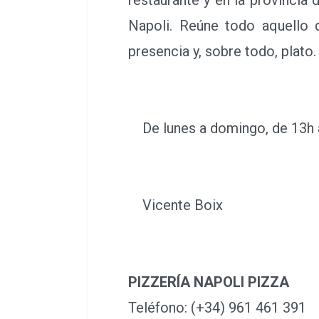
Quizá sea por la exclusividad
bocadillo o por el toque hum
restaurante y en la provincia 
Napoli. Reúne todo aquello q
presencia y, sobre todo, plato.
De lunes a domingo, de 13h a
Vicente Boix