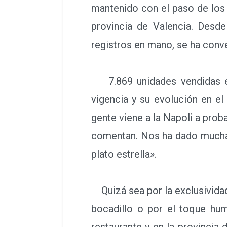
la carta ha podido con ella
mantenido con el paso de los 
aquel primer calzone que al
provincia de Valencia. Des
alegría; de manera sucesiva.
registros en mano, se ha c
vendido, a la vez que especial,
7.869 unidades vendidas en 
vigencia y su evolución en el
gente viene a la Napoli a prob
comentan. Nos ha dado muchas 
plato estrella».