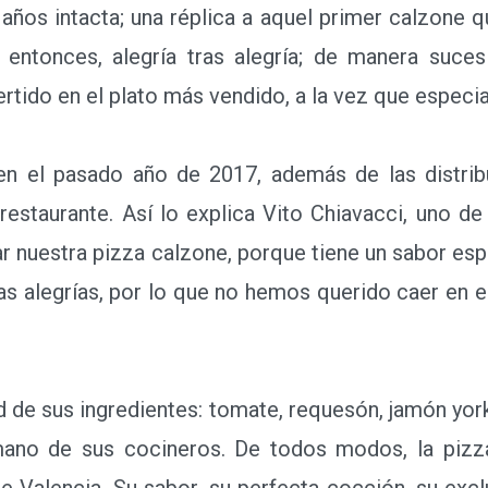
. Todo lo contrario. Se ha
años intacta; una réplica a
lá por 1977 encandiló a la
de entonces, alegría tras
 Sin fin. 40 años después,
onvertido en el plato más
 de la pizzería Napoli.
el pasado año de 2017, además de las distribui
 restaurante. Así lo explica Vito Chiavacci, uno de
ar nuestra pizza calzone, porque tiene un sabor es
alegrías, por lo que no hemos querido caer en el