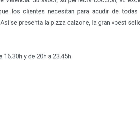
 de sus ingredientes: tomate, requesón, jamón york 
ano de sus cocineros. De todos modos, la pizza
de Valencia. Su sabor, su perfecta cocción, su excl
ue los clientes necesitan para acudir de todas 
 Así se presenta la pizza calzone, la gran «best selle
 16.30h y de 20h a 23.45h