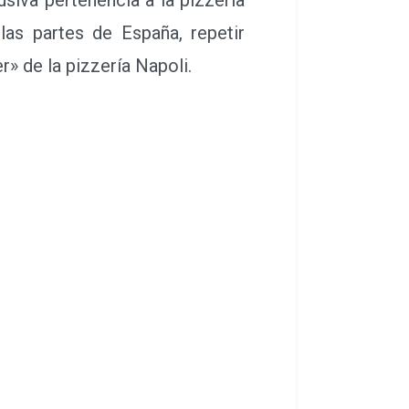
y salami, por su parecido a un
 calzone no tiene rival en el
usiva pertenencia a la pizzería
las partes de España, repetir
r» de la pizzería Napoli.