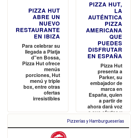
PIZZA HUT,
PIZZA HUT
LA
ABRE UN
AUTÉNTICA
NUEVO
PIZZA
RESTAURANTE
AMERICANA
EN IBIZA
QUE
PUEDES
Para celebrar su
DISFRUTAR
llegada a Platja
EN ESPAÑA
d"en Bossa,
Pizza Hut ofrece
Pizza Hut
menús
presenta a
porciones, Hut
Parker, su
menú y triple
embajador de
box, entre otras
marca en
ofertas
España, quien
irresistibles
a partir de
ahora dará voz
a sus ofertas y
lanzamientos
Pizzerías y Hamburgueserías
de producto
en el país