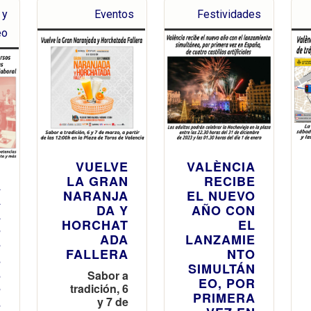
 y
Eventos
Festividades
eo
VUELVE
VALÈNCIA
LA GRAN
RECIBE
A
NARANJA
EL NUEVO
A
DA Y
AÑO CON
A
HORCHAT
EL
S
ADA
LANZAMIE
S
FALLERA
NTO
E
SIMULTÁN
E
Sabor a
EO, POR
S
tradición, 6
PRIMERA
E
y 7 de