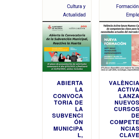
Cultura y
Formación
Actualidad
Empl
ABIERTA
VALÈNCI
LA
ACTIV
CONVOCA
LANZ
TORIA DE
NUEVO
LA
CURSO
SUBVENCI
D
ÓN
COMPET
MUNICIPA
NCIA
L,
CLAV