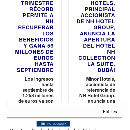
TRIMESTRE
HOTELS,
RÉCORD
PRINCIPAL
PERMITE A
ACCIONISTA
NH
DE NH HOTEL
RECUPERAR
GROUP,
LOS
ANUNCIA LA
BENEFICIOS
APERTURA
Y GANA 56
DEL HOTEL
MILLONES DE
NH
EUROS
COLLECTION
HASTA
LA SUITE,
SEPTIEMBRE
DUBÁI
Los ingresos
Minor Hotels,
hasta
accionista de
septiembre de
referencia de
1.258 millones
NH Hotel Group,
de euros ya son
anuncia una
ligeramente
nueva
superiores a los
incorporación a
Hoteles
reportados en el
su cartera en
mismo periodo
Dubái
de 2019