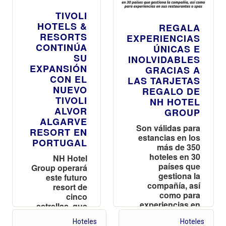
TIVOLI
HOTELS &
REGALA
RESORTS
EXPERIENCIAS
CONTINÚA
ÚNICAS E
SU
INOLVIDABLES
EXPANSIÓN
GRACIAS A
CON EL
LAS TARJETAS
NUEVO
REGALO DE
TIVOLI
NH HOTEL
ALVOR
GROUP
ALGARVE
Son válidas para
RESORT EN
estancias en los
PORTUGAL
más de 350
hoteles en 30
NH Hotel
países que
Group operará
gestiona la
este futuro
compañía, así
resort de
como para
cinco
experiencias en
estrellas, que
sus restaurantes
marca la
Hoteles
Hoteles
o spas
entrada del