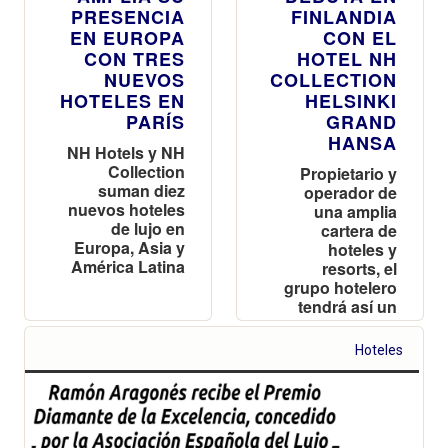
PRESENCIA
FINLANDIA
EN EUROPA
CON EL
CON TRES
HOTEL NH
NUEVOS
COLLECTION
HOTELES EN
HELSINKI
PARÍS
GRAND
HANSA
NH Hotels y NH
Collection
Propietario y
suman diez
operador de
nuevos hoteles
una amplia
de lujo en
cartera de
Europa, Asia y
hoteles y
América Latina
resorts, el
grupo hotelero
tendrá así un
segundo
establecimiento
Hoteles
en el mercado
nórdico