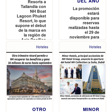
DEL AÑO
Resorts a
Tailandia con
La promoción
NH Boat
estará
Lagoon Phuket
disponible para
Resort, lo que
reservas
supone el debut
realizadas hasta
de la marca en
el 29 de
la región de
noviembre para
Asia Pacífico
disfrutar de
estancias en los
Hoteles
Hoteles
hoteles del
grupo del 2 de
enero al 31 de
marzo
OTRO
MINOR