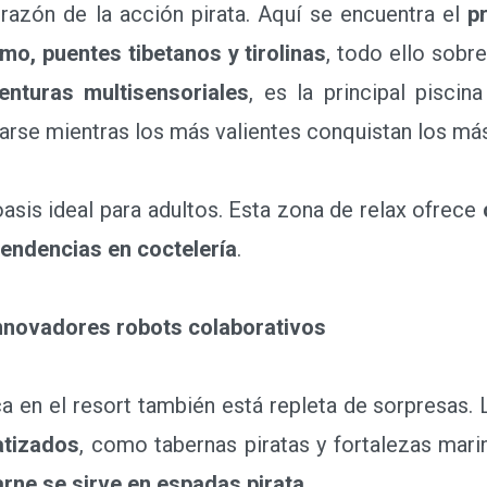
orazón de la acción pirata. Aquí se encuentra el
p
, puentes tibetanos y tirolinas
, todo ello sobre
enturas multisensoriales
, es la principal piscin
jarse mientras los más valientes conquistan los más
 oasis ideal para adultos. Esta zona de relax ofrece
tendencias en coctelería
.
nnovadores robots colaborativos
en el resort también está repleta de sorpresas. L
atizados
, como tabernas piratas y fortalezas marin
arne se sirve en espadas pirata
.