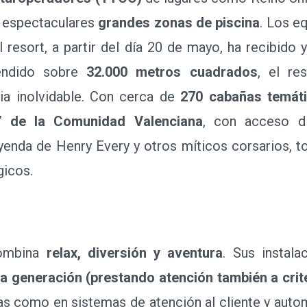
 espectaculares
grandes zonas de piscina
. Los e
l resort, a partir del día 20 de mayo, ha recibido 
endido sobre
32.000 metros cuadrados
, el re
ia inolvidable. Con cerca de
270 cabañas temát
’ de la Comunidad Valenciana
, con acceso di
leyenda de Henry Every y otros míticos corsarios, 
gicos.
ombina
relax, diversión y aventura
. Sus instala
ma generación (prestando atención también a crite
as como en sistemas de atención al cliente y autom