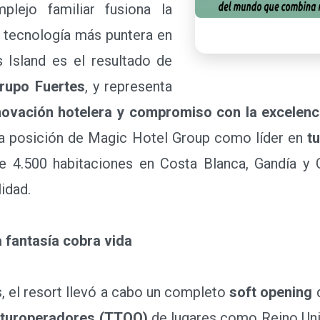
plejo familiar fusiona la
a tecnología más puntera en
s Island es el resultado de
rupo Fuertes
, y representa
nnovación hotelera y compromiso con la excelenc
la posición de Magic Hotel Group como líder en
t
e 4.500 habitaciones en Costa Blanca, Gandía y 
lidad.
a fantasía cobra vida
 el resort llevó a cabo un completo
soft opening
q
s
turoperadores (TTOO)
de lugares como Reino Unid