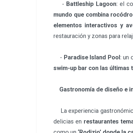
-
Battleship Lagoon
: el c
mundo que combina rocódromo
elementos interactivos y av
restauración y zonas para rela
-
Paradise Island Pool
: un
swim-up bar con las últimas 
Gastronomía de diseño e i
La experiencia gastronómica 
delicias en
restaurantes tem
como un
‘Rodizio’ donde la c