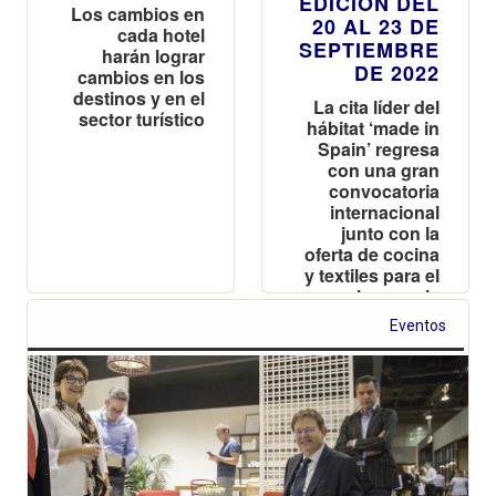
EDICIÓN DEL
Los cambios en
20 AL 23 DE
cada hotel
SEPTIEMBRE
harán lograr
DE 2022
cambios en los
destinos y en el
La cita líder del
sector turístico
hábitat ‘made in
Spain’ regresa
con una gran
convocatoria
internacional
junto con la
oferta de cocina
y textiles para el
hogar y la
celebración de
Eventos
València como
Capital Mundial
del Diseño 2022