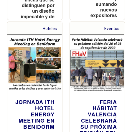
sumando
distinguen por
nuevos
un diseño
expositores
impecable y de
tacto
inmejorable
Hoteles
Eventos
JORNADA ITH
FERIA
HOTEL
HÁBITAT
ENERGY
VALENCIA
MEETING EN
CELEBRARÁ
BENIDORM
SU PRÓXIMA