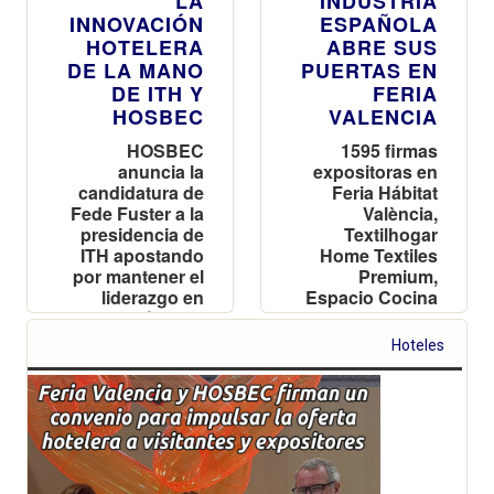
LA
INDUSTRIA
INNOVACIÓN
ESPAÑOLA
HOTELERA
ABRE SUS
DE LA MANO
PUERTAS EN
DE ITH Y
FERIA
HOSBEC
VALENCIA
HOSBEC
1595 firmas
anuncia la
expositoras en
candidatura de
Feria Hábitat
Fede Fuster a la
València,
presidencia de
Textilhogar
ITH apostando
Home Textiles
por mantener el
Premium,
liderazgo en
Espacio Cocina
innovación y en
SICI, Iberflora y
IA
Eurobrico
Hoteles