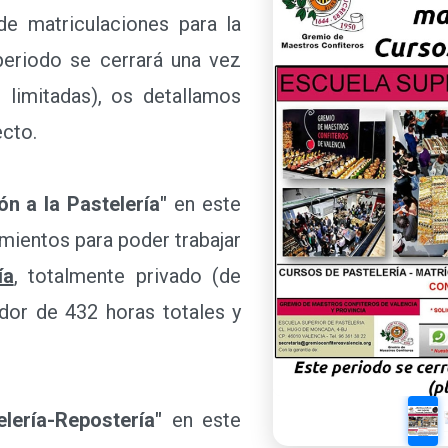
de matriculaciones para la
eriodo se cerrará una vez
s limitadas), os detallamos
ecto.
ón a la Pastelería"
en este
mientos para poder trabajar
ía
, totalmente privado (de
edor de 432 horas totales y
ría-Repostería"
en este curso se adquieren los con