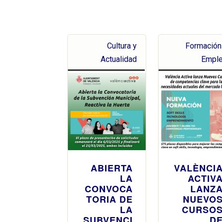
Cultura y
Formación
Actualidad
Empl
ABIERTA
VALÈNCI
LA
ACTIV
CONVOCA
LANZ
TORIA DE
NUEVO
LA
CURSO
SUBVENCI
D