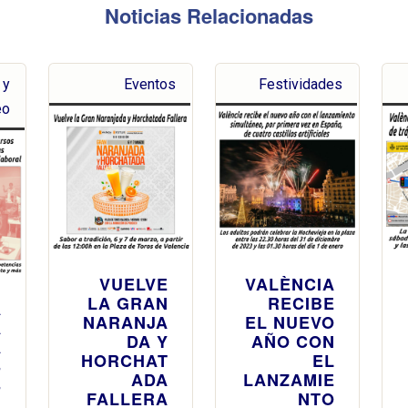
Noticias Relacionadas
 y
Eventos
Festividades
eo
VUELVE
VALÈNCIA
LA GRAN
RECIBE
A
NARANJA
EL NUEVO
A
DA Y
AÑO CON
A
HORCHAT
EL
S
ADA
LANZAMIE
S
FALLERA
NTO
E