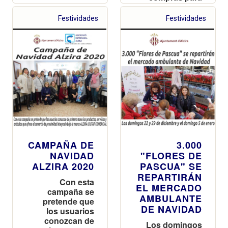
reactivar y
potenciar este
Festividades
Festividades
espacio
emblemático de
la ciudad de
Alzira
CAMPAÑA DE
3.000
NAVIDAD
"FLORES DE
ALZIRA 2020
PASCUA" SE
REPARTIRÁN
Con esta
EL MERCADO
campaña se
AMBULANTE
pretende que
DE NAVIDAD
los usuarios
conozcan de
Los domingos