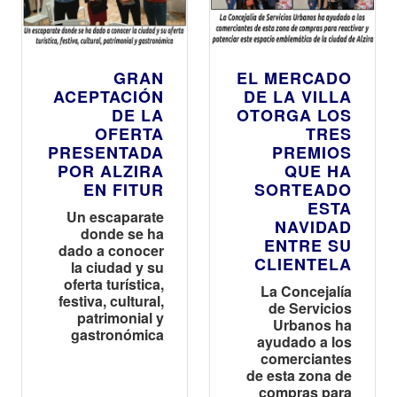
GRAN
EL MERCADO
ACEPTACIÓN
DE LA VILLA
DE LA
OTORGA LOS
OFERTA
TRES
PRESENTADA
PREMIOS
POR ALZIRA
QUE HA
EN FITUR
SORTEADO
ESTA
Un escaparate
NAVIDAD
donde se ha
ENTRE SU
dado a conocer
CLIENTELA
la ciudad y su
oferta turística,
La Concejalía
festiva, cultural,
de Servicios
patrimonial y
Urbanos ha
gastronómica
ayudado a los
comerciantes
de esta zona de
compras para