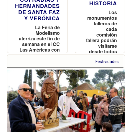
HISTORIA
HERMANDADES
DE SANTA FAZ
Los
Y VERÓNICA
monumentos
falleros de
La Feria de
cada
Modelismo
comisión
aterriza este fin de
fallera podrán
semana en el CC
visitarse
Las Américas con
desde todos
alrededor de 1.500
los rincones
expositores de
Festividades
del mundo a
maquetas de
través de la
aviones, barcos y
nueva
reproducciones
aplicación de
históricas
360º