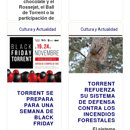
chocolate y el
Rossejat, el Ball
de Torrent o la
participación de
la Reina del
Encuentro
Cultura y Actualidad
Cultura y Actualidad
TORRENT
REFUERZA
TORRENT SE
SU SISTEMA
PREPARA
DE DEFENSA
PARA UNA
CONTRA LOS
SEMANA DE
INCENDIOS
BLACK
FORESTALES
FRIDAY
El sistema