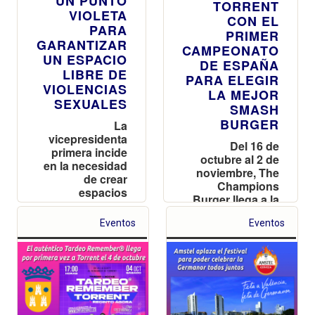
UN PUNTO
TORRENT
VIOLETA
CON EL
PARA
PRIMER
GARANTIZAR
CAMPEONATO
UN ESPACIO
DE ESPAÑA
LIBRE DE
PARA ELEGIR
VIOLENCIAS
LA MEJOR
SEXUALES
SMASH
BURGER
La
vicepresidenta
Del 16 de
primera incide
octubre al 2 de
en la necesidad
noviembre, The
de crear
Champions
espacios
Burger llega a la
seguros donde
ciudad con su
disfrutar del
Eventos
Eventos
nueva apuesta
ocio “sin miedo
que está
y con plena
revolucionando
libertad”
el sector de las
hamburguesas