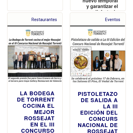
nuevo temporal
y garantizar el
disfrute de
todos los
Restaurantes
Eventos
ciudadanos
LA BODEGA
PISTOLETAZO
DE TORRENT
DE SALIDA A
COCINA EL
LA III
MEJOR
EDICIÓN DEL
ROSSEJAT
CONCURS
EN EL III
NACIONAL DE
CONCURSO
ROSSEJAT