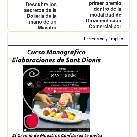
primer premio
Descubre los
dentro de la
secretos de la
modalidad de
Bollería de la
Ornamentación
mano de un
Comercial por
Maestro
su originalidad
y creatividad en
Formación y Empleo
el diseño
composición y
presentación
artística de su
escaparate