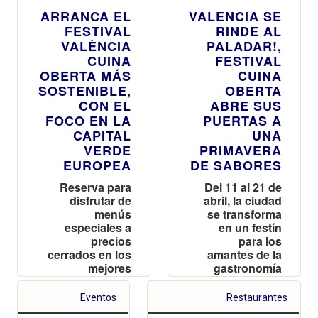
ARRANCA EL
VALENCIA SE
FESTIVAL
RINDE AL
VALÈNCIA
PALADAR!,
CUINA
FESTIVAL
OBERTA MÁS
CUINA
SOSTENIBLE,
OBERTA
CON EL
ABRE SUS
FOCO EN LA
PUERTAS A
CAPITAL
UNA
VERDE
PRIMAVERA
EUROPEA
DE SABORES
Reserva para
Del 11 al 21 de
disfrutar de
abril, la ciudad
menús
se transforma
especiales a
en un festín
precios
para los
cerrados en los
amantes de la
mejores
gastronomía
restaurantes de
con una edición
la ciudad y
renovada del
Eventos
Restaurantes
experiencias
Festival Cuina