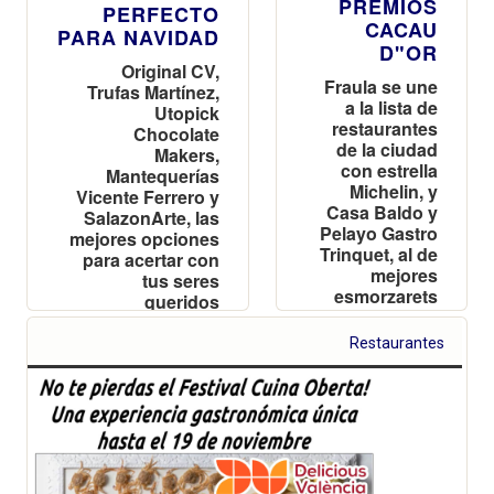
PREMIOS
PERFECTO
CACAU
PARA NAVIDAD
D"OR
Original CV,
Fraula se une
Trufas Martínez,
a la lista de
Utopick
restaurantes
Chocolate
de la ciudad
Makers,
con estrella
Mantequerías
Michelin, y
Vicente Ferrero y
Casa Baldo y
SalazonArte, las
Pelayo Gastro
mejores opciones
Trinquet, al de
para acertar con
mejores
tus seres
esmorzarets
queridos
Restaurantes