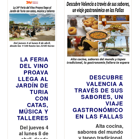
gastronómicas
Oberta
únicas
LA FERIA
DEL VINO
PROAVA
DESCUBRE
LLEGA AL
VALENCIA A
JARDÍN DE
TRAVÉS DE SUS
TURIA
SABORES, UN
CON
VIAJE
CATAS,
GASTRONÓMICO
MÚSICA Y
EN LAS FALLAS
TALLERES
Alta cocina,
Del jueves 4
sabores del mundo
al lunes 8 de
y tapeo tradicional,