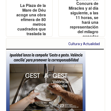
Concurs de
La Plaza de la
Miracles y al día
Mare de Déu
siguiente, a las
acoge una obra
11 horas, se
efímera de 80
hará una
metros
representación
cuadrados que
del milagro
traslada la
ganador
majestuosidad
de la bóveda de
Cultura y Actualidad
la Basílica al
corazón de la
ciudad