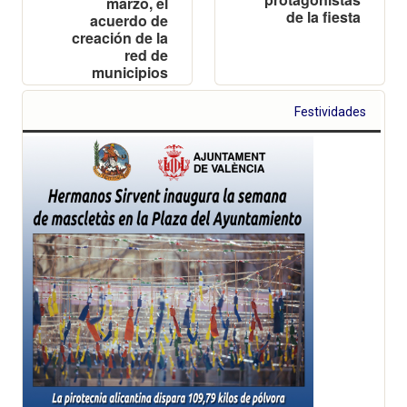
marzo, el
de la fiesta
acuerdo de
creación de la
red de
municipios
junto a
representantes
Festividades
de los
ayuntamientos
de Barcelona,
Madrid, Málaga,
San Sebastián,
Sevilla y
Zaragoza