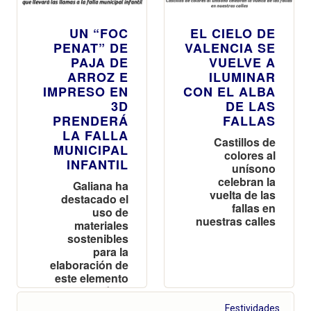
UN “FOC
EL CIELO DE
PENAT” DE
VALENCIA SE
PAJA DE
VUELVE A
ARROZ E
ILUMINAR
IMPRESO EN
CON EL ALBA
3D
DE LAS
PRENDERÁ
FALLAS
LA FALLA
Castillos de
MUNICIPAL
colores al
INFANTIL
unísono
celebran la
Galiana ha
vuelta de las
destacado el
fallas en
uso de
nuestras calles
materiales
sostenibles
para la
elaboración de
este elemento
que llevará las
llamas a la falla
Festividades