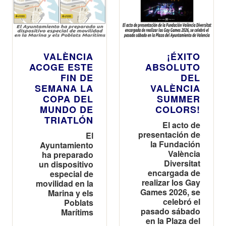
VALÈNCIA
¡ÉXITO
ACOGE ESTE
ABSOLUTO
FIN DE
DEL
SEMANA LA
VALÈNCIA
COPA DEL
SUMMER
MUNDO DE
COLORS!
TRIATLÓN
El acto de
presentación de
El
la Fundación
Ayuntamiento
València
ha preparado
Diversitat
un dispositivo
encargada de
especial de
realizar los Gay
movilidad en la
Games 2026, se
Marina y els
celebró el
Poblats
pasado sábado
Marítims
en la Plaza del