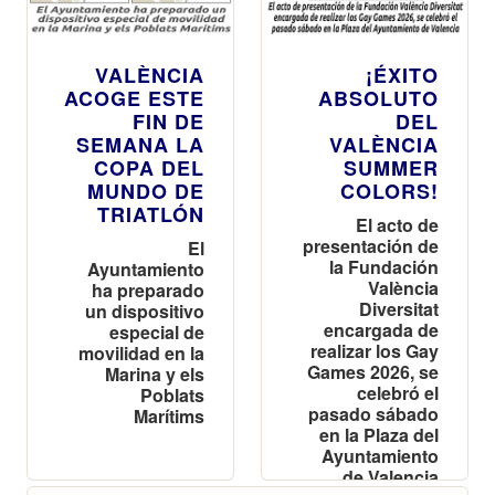
VALÈNCIA
¡ÉXITO
ACOGE ESTE
ABSOLUTO
FIN DE
DEL
SEMANA LA
VALÈNCIA
COPA DEL
SUMMER
MUNDO DE
COLORS!
TRIATLÓN
El acto de
presentación de
El
la Fundación
Ayuntamiento
València
ha preparado
Diversitat
un dispositivo
encargada de
especial de
realizar los Gay
movilidad en la
Games 2026, se
Marina y els
celebró el
Poblats
pasado sábado
Marítims
en la Plaza del
Ayuntamiento
de Valencia