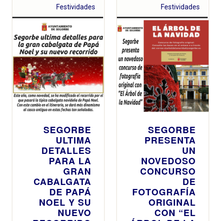
comercios
caras de ilusión
Festividades
Festividades
relacionados
que se pueden
con el ámbito de
ver por todo
los animales de
Burjassot
compañía
SEGORBE
SEGORBE
ULTIMA
PRESENTA
DETALLES
UN
PARA LA
NOVEDOSO
GRAN
CONCURSO
CABALGATA
DE
DE PAPÁ
FOTOGRAFÍA
NOEL Y SU
ORIGINAL
NUEVO
CON “EL