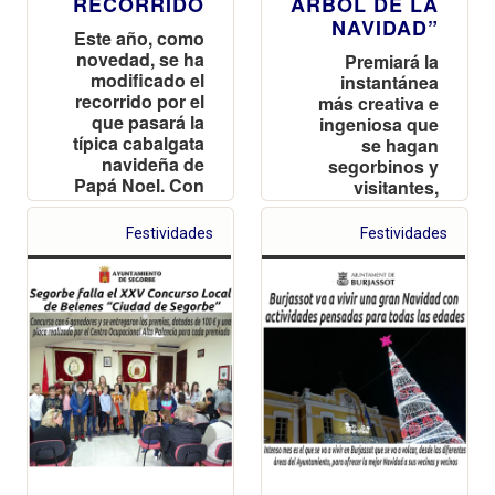
RECORRIDO
ÁRBOL DE LA
NAVIDAD”
Este año, como
novedad, se ha
Premiará la
modificado el
instantánea
recorrido por el
más creativa e
que pasará la
ingeniosa que
típica cabalgata
se hagan
navideña de
segorbinos y
Papá Noel. Con
visitantes,
este cambio en
teniendo como
el itinerario, se
protagonista
Festividades
Festividades
dará más
este elemento
dinamismo al
decorativo que
casco antiguo
se ha instalado
en estas fechas
en la plaza del
tan señaladas
Agua Limpia