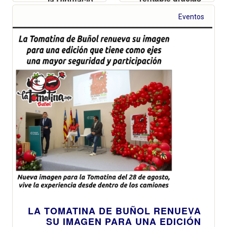
la Diputació
a la inversión de
afirma que, el
la Diputación
Eventos
alcance que
tiene la
Tomatina a nivel
turístico
internacional
supone también
un escaparate
para mostrar al
mundo el buen
hacer de
nuestros
agricultores
LA TOMATINA DE BUÑOL RENUEVA
SU IMAGEN PARA UNA EDICIÓN