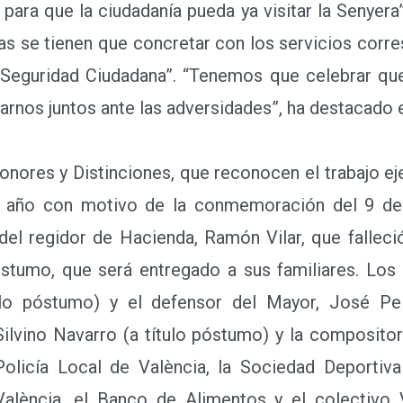
 para que la ciudadanía pueda ya visitar la Senyera
das se tienen que concretar con los servicios corr
 Seguridad Ciudadana”. “Tenemos que celebrar qu
arnos juntos ante las adversidades”, ha destacado e
ores y Distinciones, que reconocen el trabajo ej
a año con motivo de la conmemoración del 9 de 
del regidor de Hacienda, Ramón Vilar, que falleció
óstumo, que será entregado a sus familiares. Los
ulo póstumo) y el defensor del Mayor, José Pel
Silvino Navarro (a título póstumo) y la composito
Policía Local de València, la Sociedad Deportiv
lència, el Banco de Alimentos y el colectivo V