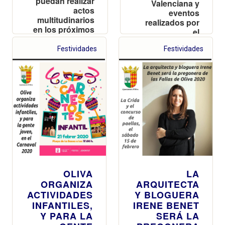
puedan realizar
Valenciana y
actos
eventos
multitudinarios
realizados por
en los próximos
el
meses
Ayuntamiento
Festividades
Festividades
de Oliva,
consiguiendo
así más
potencial para
las fiestas
josefinas
OLIVA
LA
ORGANIZA
ARQUITECTA
ACTIVIDADES
Y BLOGUERA
INFANTILES,
IRENE BENET
Y PARA LA
SERÁ LA