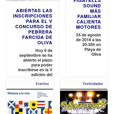
FIGATELLS
SOUND
ABIERTAS LAS
MÁS
INSCRIPCIONES
FAMILIAR
PARA EL V
CALIENTA
CONCURSO DE
MOTORES
PEBRERA
24 de agosto
FARCIDA DE
de 2018 a las
OLIVA
20:30h en
Playa de
Hoy 6 de
Oliva
septiembre se ha
abierto el plazo
para poder
inscribirse en la V
edición del
Concurso Amateur
de Pebrera Farcida
Eventos
Festividades
de Oliva. Terminará
el 18 de
septiembre a las
14:00 horas