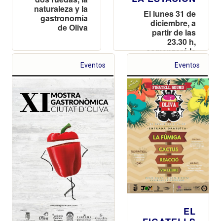
naturaleza y la
El lunes 31 de
gastronomía
diciembre, a
de Oliva
partir de las
23.30 h,
comenzará la
celebración con
Eventos
Eventos
macrodiscomóvil
y pantalla
gigante para
recibir el año
nuevo
EL