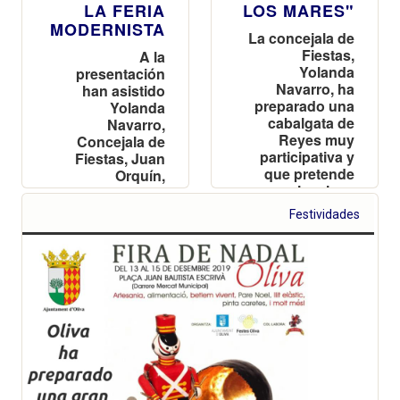
LA FERIA
LOS MARES"
MODERNISTA
La concejala de
Fiestas,
A la
Yolanda
presentación
Navarro, ha
han asistido
preparado una
Yolanda
cabalgata de
Navarro,
Reyes muy
Concejala de
participativa y
Fiestas, Juan
que pretende
Orquín,
concienciar a
secretario de la
los más
Junta de
Festividades
pequeños y
Fiestas de San
evitar el uso de
Vicente y Toni
los plásticos
Martí,
representante
de festeros de
Sant Antoni