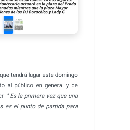
 Orquesta Jose Collado dirigida
a Sede con cerca de 50 músicos.
ramado ".