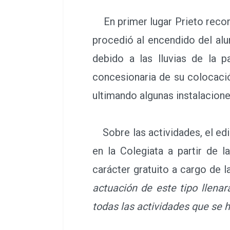
En primer lugar Prieto recor
procedió al encendido del al
debido a las lluvias de la 
concesionaria de su colocac
ultimando algunas instalacione
Sobre las actividades, el edi
de "Mesías" de Händel que te
la Colegiata a partir de las
extraordinario, abierto al púb
por Cristóbal Soler.
" Es la pr
Para nosotros es el punto de 