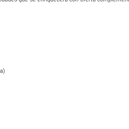
vidades que se enriquecerá con oferta complementa
a)