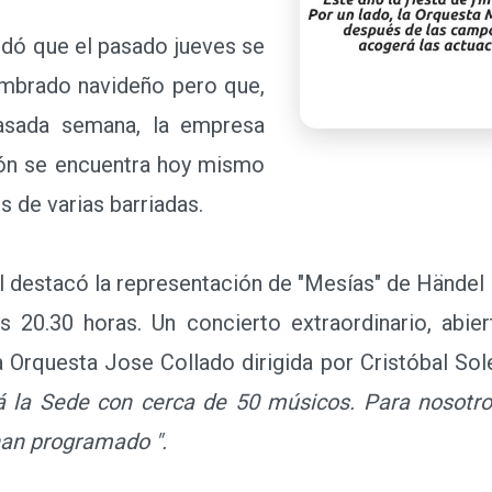
dó que el pasado jueves se
umbrado navideño pero que,
pasada semana, la empresa
ión se encuentra hoy mismo
s de varias barriadas.
l destacó la representación
ndrá lugar este domingo en
 20.30 horas. Un concierto
lico en general y de carácter gratuito a cargo de la
imera vez que una actuación de este tipo llenará l
partida para todas las actividades que se han prog