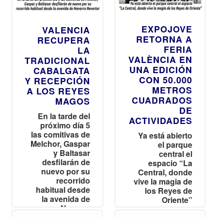
EXPOJOVE
VALENCIA
RETORNA A
RECUPERA
FERIA
LA
VALÈNCIA EN
TRADICIONAL
UNA EDICIÓN
CABALGATA
CON 50.000
Y RECEPCIÓN
METROS
A LOS REYES
CUADRADOS
MAGOS
DE
En la tarde del
ACTIVIDADES
próximo día 5
las comitivas de
Ya está abierto
Melchor, Gaspar
el parque
y Baltasar
central el
desfilarán de
espacio “La
nuevo por su
Central, donde
recorrido
vive la magia de
habitual desde
los Reyes de
la avenida de
Oriente”
Navarro