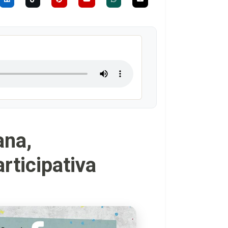
ana,
articipativa