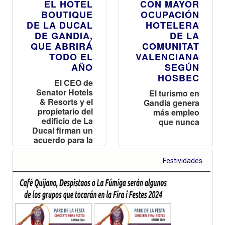
EL HOTEL
CON MAYOR
BOUTIQUE
OCUPACIÓN
DE LA DUCAL
HOTELERA
DE GANDIA,
DE LA
QUE ABRIRÁ
COMUNITAT
TODO EL
VALENCIANA
AÑO
SEGÚN
HOSBEC
El CEO de
Senator Hotels
El turismo en
& Resorts y el
Gandia genera
propietario del
más empleo
edificio de La
que nunca
Ducal firman un
acuerdo para la
explotación del
futuro Hotel
Festividades
Índigo Gandia
Beach