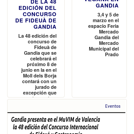
DE LA 48
GANDIA
EDICIÓN DEL
CONCURSO
3,4 y 5 de
DE FIDEUÀ DE
marzo en el
espacio Feria
GANDIA
Mercado
La 48 edición del
Gandia del
concurso de
Mercado
Fideuà de
Municipal del
Gandia que se
Prado
celebrará el
próximo 8 de
junio en la en el
Moll dels Borja
contará con un
jurado de
excepción que
atesora tres
estrellas
Eventos
Michelin y
múltiples
reconocimientos