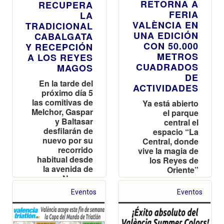
RETORNA A
RECUPERA
FERIA
LA
VALÈNCIA EN
TRADICIONAL
UNA EDICIÓN
CABALGATA
CON 50.000
Y RECEPCIÓN
METROS
A LOS REYES
CUADRADOS
MAGOS
DE
En la tarde del
ACTIVIDADES
próximo día 5
las comitivas de
Ya está abierto
Melchor, Gaspar
el parque
y Baltasar
central el
desfilarán de
espacio “La
nuevo por su
Central, donde
recorrido
vive la magia de
habitual desde
los Reyes de
la avenida de
Oriente”
Navarro
Reverter
Eventos
Eventos