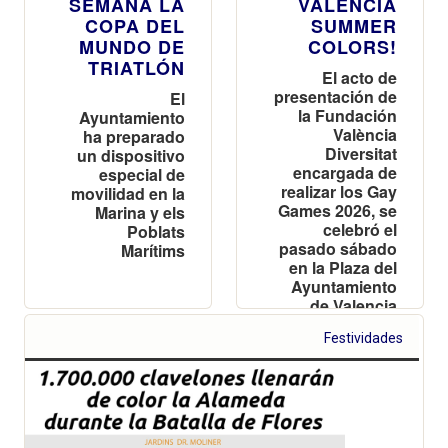
SEMANA LA
VALÈNCIA
COPA DEL
SUMMER
MUNDO DE
COLORS!
TRIATLÓN
El acto de
presentación de
El
la Fundación
Ayuntamiento
València
ha preparado
Diversitat
un dispositivo
encargada de
especial de
realizar los Gay
movilidad en la
Games 2026, se
Marina y els
celebró el
Poblats
pasado sábado
Marítims
en la Plaza del
Ayuntamiento
de Valencia
Festividades