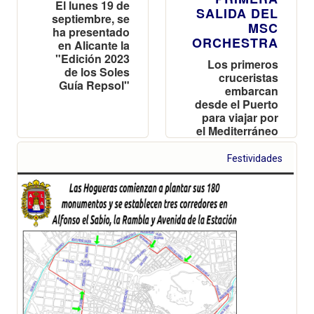
El lunes 19 de
SALIDA DEL
septiembre, se
MSC
ha presentado
ORCHESTRA
en Alicante la
"Edición 2023
Los primeros
de los Soles
cruceristas
Guía Repsol"
embarcan
desde el Puerto
para viajar por
el Mediterráneo
occidental en
una operación
Festividades
que se repetirá
en doce
ocasiones
hasta octubre