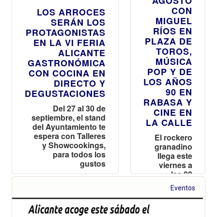
AGOSTO
CON
LOS ARROCES
MIGUEL
SERÁN LOS
RÍOS EN
PROTAGONISTAS
PLAZA DE
EN LA VI FERIA
TOROS,
ALICANTE
MÚSICA
GASTRONÓMICA
POP Y DE
CON COCINA EN
LOS AÑOS
DIRECTO Y
90 EN
DEGUSTACIONES
RABASA Y
Del 27 al 30 de
CINE EN
septiembre, el stand
LA CALLE
del Ayuntamiento te
espera con Talleres
El rockero
y Showcookings,
granadino
para todos los
llega este
gustos
viernes a
las 22
horas a la
Eventos
Plaza de
Toros con
su gira,