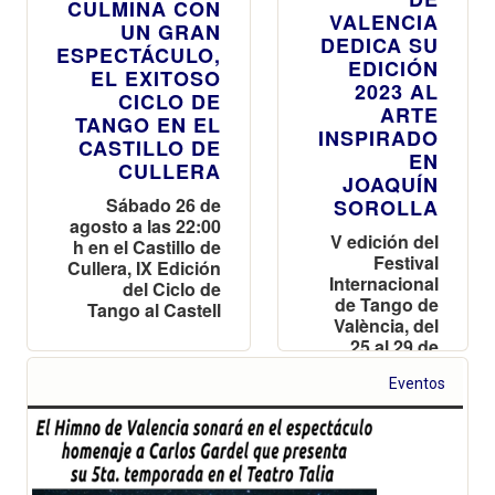
CULMINA CON
VALENCIA
UN GRAN
DEDICA SU
ESPECTÁCULO,
EDICIÓN
EL EXITOSO
2023 AL
CICLO DE
ARTE
TANGO EN EL
INSPIRADO
CASTILLO DE
EN
CULLERA
JOAQUÍN
Sábado 26 de
SOROLLA
agosto a las 22:00
V edición del
h en el Castillo de
Festival
Cullera, IX Edición
Internacional
del Ciclo de
de Tango de
Tango al Castell
València, del
25 al 29 de
mayo de 2023
Eventos
en varios
espacios
emblemáticos