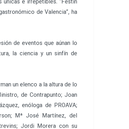
únicas e irrepetibles. “Festin
 gastronómico de Valencia”, ha
sión de eventos que aúnan lo
tura, la ciencia y un sinfín de
n un elenco a la altura de lo
inistro, de Contrapunto; Joan
Vázquez, enóloga de PROAVA;
rson; Mª José Martínez, del
ntrevins; Jordi Morera con su