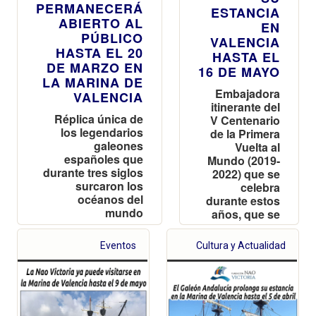
PERMANECERÁ
ESTANCIA
ABIERTO AL
EN
PÚBLICO
VALENCIA
HASTA EL 20
HASTA EL
DE MARZO EN
16 DE MAYO
LA MARINA DE
Embajadora
VALENCIA
itinerante del
Réplica única de
V Centenario
los legendarios
de la Primera
galeones
Vuelta al
españoles que
Mundo (2019-
durante tres siglos
2022) que se
surcaron los
celebra
océanos del
durante estos
mundo
años, que se
encuentra
realizando
Eventos
Cultura y Actualidad
una gira por
varios
puertos de
España