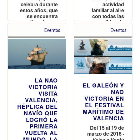
celebra durante
actividad
estos años, que
familiar al aire
se encuentra
con todas las
realizando una
medidas de
gira por varios
seguridad
Eventos
Eventos
puertos de
España
LA NAO
EL GALEÓN Y
VICTORIA
NAO
VISITA
VICTORIA EN
VALENCIA,
EL FESTIVAL
RÉPLICA DEL
MARÍTIMO DE
NAVÍO QUE
VALENCIA
LOGRÓ LA
PRIMERA
Del 15 al 19 de
VUELTA AL
marzo de 2018 ·
MUNDO, LA
Veles e Vents