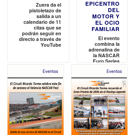
EPICENTRO
Zuera da el
DEL
pistoletazo de
MOTOR Y
salida a un
calendario de 11
EL OCIO
citas que se
FAMILIAR
podrán seguir en
El evento
directo a través de
combina la
YouTube
adrenalina de
la NASCAR
Euro Series
con un
Eventos
paddock
Eventos
tematizado,
música en
directo y
exhibiciones
para todos
los públicos