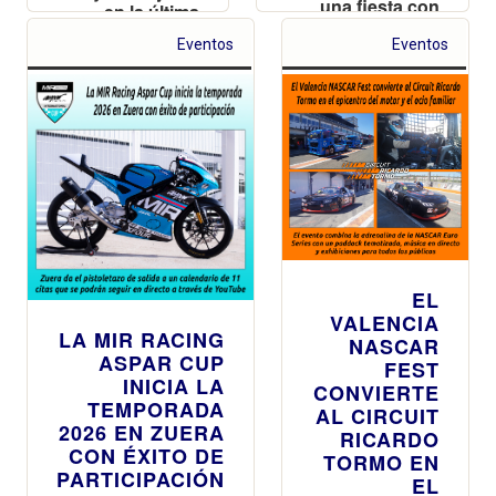
una fiesta con
en la última
DJ y 'food
prueba antes
Eventos
trucks' en el
Eventos
del parón
icónico Pit Lane
estival
del recinto
EL
VALENCIA
LA MIR RACING
NASCAR
ASPAR CUP
FEST
INICIA LA
CONVIERTE
TEMPORADA
AL CIRCUIT
2026 EN ZUERA
RICARDO
CON ÉXITO DE
TORMO EN
PARTICIPACIÓN
EL