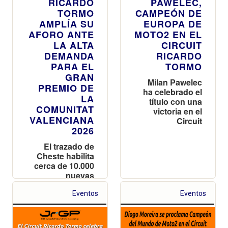
RICARDO
PAWELEC,
TORMO
CAMPEÓN DE
AMPLÍA SU
EUROPA DE
AFORO ANTE
MOTO2 EN EL
LA ALTA
CIRCUIT
DEMANDA
RICARDO
PARA EL
TORMO
GRAN
Milan Pawelec
PREMIO DE
ha celebrado el
LA
título con una
COMUNITAT
victoria en el
VALENCIANA
Circuit
2026
El trazado de
Cheste habilita
cerca de 10.000
nuevas
localidades en
las tribunas
Eventos
Eventos
Superior
Naranja y
Amarilla tras