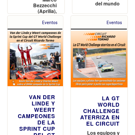
del mundo
Bezzecchi
(Aprilia),
Francesco
Bagnaia (Ducati)
Eventos
Eventos
y Pedro Acosta
(KTM)
VAN DER
LA GT
LINDE Y
WORLD
WEERT
CHALLENGE
CAMPEONES
ATERRIZA EN
DE LA
EL CIRCUIT
SPRINT CUP
Los equipos y
DEL GT