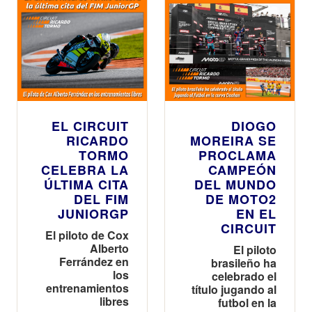
agotar
prácticamente
el boletaje
inicial
EL CIRCUIT
DIOGO
RICARDO
MOREIRA SE
TORMO
PROCLAMA
CELEBRA LA
CAMPEÓN
ÚLTIMA CITA
DEL MUNDO
DEL FIM
DE MOTO2
JUNIORGP
EN EL
CIRCUIT
El piloto de Cox
Alberto
El piloto
Ferrández en
brasileño ha
los
celebrado el
entrenamientos
título jugando al
libres
futbol en la