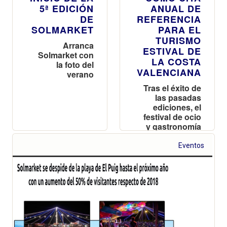
5ª EDICIÓN
ANUAL DE
DE
REFERENCIA
SOLMARKET
PARA EL
TURISMO
Arranca
ESTIVAL DE
Solmarket con
LA COSTA
la foto del
VALENCIANA
verano
Tras el éxito de
las pasadas
ediciones, el
festival de ocio
y gastronomía
prevé más de
160.000
Eventos
asistentes del
29 de julio al 20
de agosto