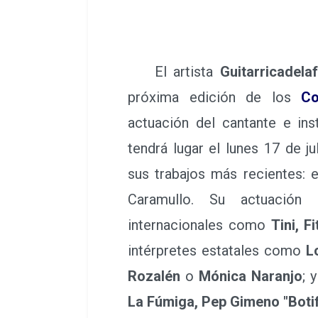
El artista
Guitarricadel
próxima edición de los
Co
actuación del cantante e in
tendrá lugar el lunes 17 de ju
sus trabajos más recientes: 
Caramullo. Su actuación
internacionales como
Tini, F
intérpretes estatales como
L
Rozalén
o
Mónica Naranjo
; 
La Fúmiga, Pep Gimeno "Botif