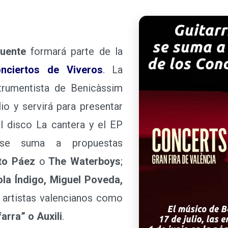
afuente
formará parte de la
nciertos de Viveros
. La
strumentista de Benicàssim
lio y servirá para presentar
el disco La cantera y el EP
 se suma a propuestas
ito Páez
o
The Waterboys
;
ola Índigo, Miguel Poveda,
y artistas valencianos como
arra” o Auxili
.