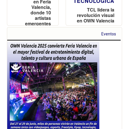
TECNOLÓGICA
en Feria
Valencia,
TCL lidera la
donde 10
revolución visual
artistas
en OWN Valencia
emergentes
con su nueva
presentarán
gama de
sus obras de
Eventos
monitores
ilustración,
gaming
cómic y arte
diseñados para
digital
la máxima
precisión y
fluidez