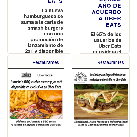
EATS
AÑO DE
La nueva
ACUERDO
hamburguesa se
A UBER
suma a la carta de
EATS
smash burgers
con una
El 65% de los
promoción de
usuarios de
lanzamiento de
Uber Eats
2x1 y disponible
considera el
en exclusiva en
desayuno
delivery con Uber
como la
Restaurantes
Restaurantes
Eats
comida más
importante
del día y casi
la mitad
prefiere
opciones
saladas