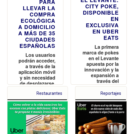
PARA
CITY POKE,
LLEVAR LA
DISPONIBLE
COMPRA
EN
ECOLÓGICA
EXCLUSIVA
A DOMICILIO
EN UBER
A MÁS DE 35
EATS
CIUDADES
ESPAÑOLAS
La primera
marca de pokes
Los usuarios
en el Levante
podrán acceder,
apuesta por la
a través de la
innovación y la
aplicación móvil
expansión a
y sin necesidad
través del
de desplazarse,
delivery
a más de 6.000
Restaurantes
Reportajes
productos
ecológicos
certificados de
Veritas