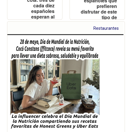
españoles que
cada diez
prefieren
españoles
disfrutar de este
esperan al
tipo de
menos 30
gastronomía
minutos para
desde la
Restaurantes
hacerse con su
comodidad de
roscón
casa