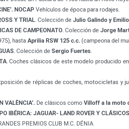
CINE’. NOCAP
Vehículos de época para rodajes.
OSS Y TRIAL
. Colección de
Julio Galindo y Emili
ICAS DE CAMPEONATO
. Colección de
Jorge Mart
75), hasta
Aprilia RSW 125 c.c.
(campeona del mu
GUAS
. Colección de
Sergio Fuertes
.
STA
. Coches clásicos de este modelo producido en
posición de réplicas de coches, motocicletas y ju
N VALÈNCIA’.
De clásicos como
Villoff a la moto
O IBÉRICA: JAGUAR- LAND ROVER Y CLÁSICO
GRANDES PREMIOS CLUB M.C. DÉNIA