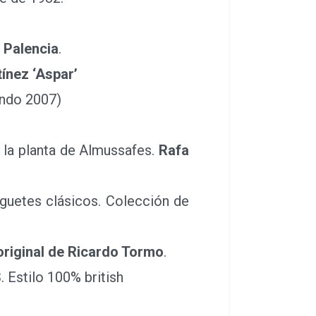
o Palencia
.
ínez ‘Aspar’
ndo 2007)
 la planta de Almussafes.
Rafa
guetes clásicos. Colección de
 original de Ricardo Tormo
.
S
. Estilo 100% british