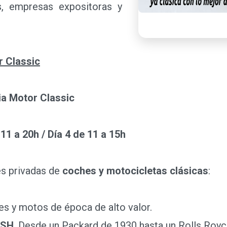
s, empresas expositoras y
r Classic
ia Motor Classic
 11 a 20h / Día 4 de 11 a 15h
s privadas de
coches y motocicletas clásicas
:
es y motos de época de alto valor.
OSH
. Desde un Packard de 1930 hasta un Rolls Royc