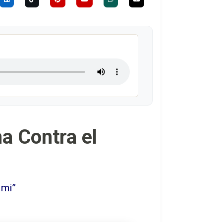
ha Contra el
 mi”