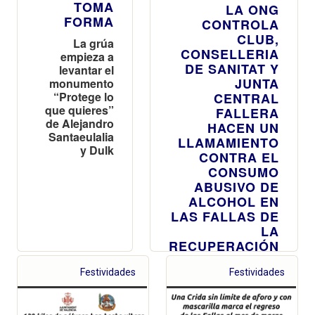
TOMA
LA ONG
FORMA
CONTROLA
CLUB,
La grúa
CONSELLERIA
empieza a
DE SANITAT Y
levantar el
JUNTA
monumento
“Protege lo
CENTRAL
que quieres”
FALLERA
de Alejandro
HACEN UN
Santaeulalia
LLAMAMIENTO
y Dulk
CONTRA EL
CONSUMO
ABUSIVO DE
ALCOHOL EN
LAS FALLAS DE
LA
RECUPERACIÓN
SOCIAL Y
Festividades
ECONÓMICA
Festividades
Acto de
presentación de la