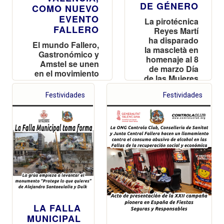
DE GÉNERO
COMO NUEVO
EVENTO
La pirotécnica
FALLERO
Reyes Martí
ha disparado
El mundo Fallero,
la mascletà en
Gastronómico y
homenaje al 8
Amstel se unen
de marzo Día
en el movimiento
de las Mujeres
#esmorzàoficialja,
que el 16 de
Festividades
Festividades
marzo saltará a
las calles,
Casales y Bares
Valencianos
LA FALLA
MUNICIPAL