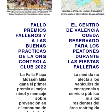
FALLO
EL CENTRO
PREMIOS
DE VALÈNCIA
FALLEROS Y
QUEDA
A LAS
RESERVADO
BUENAS
PARA LOS
PRÁCTICAS
PEATONES
DE LA ONG
DURANTE
CONTROLA
LAS FIESTAS
CLUB 2022
FALLERAS
La Falla Plaça
La medida no
Mossén Milà
afecta a los
gana el primer
vehículos de
premio al mejor
emergencia y
ninot y mensaje
servicio público
sobre
ni a los
prevención en
residentes del
el consumo de
área restringida