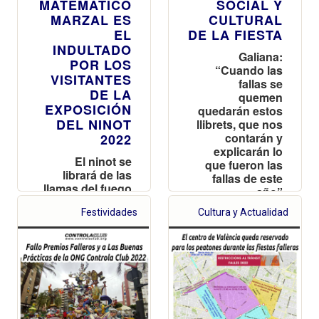
MATEMÁTICO
SOCIAL Y
MARZAL ES
CULTURAL
EL
DE LA FIESTA
INDULTADO
Galiana:
POR LOS
“Cuando las
VISITANTES
fallas se
DE LA
quemen
EXPOSICIÓN
quedarán estos
DEL NINOT
llibrets, que nos
contarán y
2022
explicarán lo
El ninot se
que fueron las
librará de las
fallas de este
llamas del fuego
año”
el próximo 19
Festividades
Cultura y Actualidad
de marzo y
pasará a formar
parte del Museo
Fallero de
València