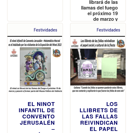
librará de las
llamas del fuego
el próximo 19
de marzo y
pasará a formar
parte del Museo
Festividades
Festividades
Fallero de
València
EL NINOT
LOS
INFANTIL DE
LLIBRETS DE
CONVENTO
LAS FALLAS
JERUSALÉN
REIVINDICAN
–
EL PAPEL