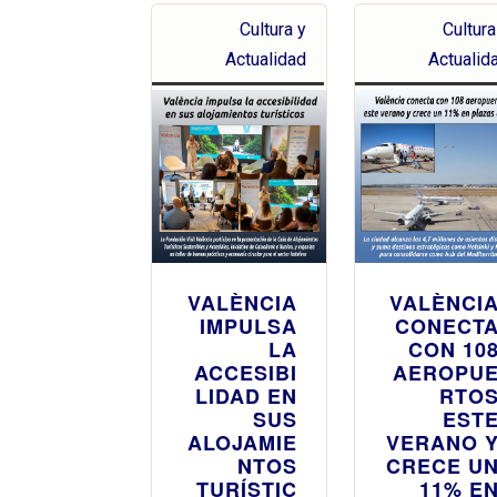
Cultura y
Cultura
Actualidad
Actualid
VALÈNCIA
VALÈNCI
IMPULSA
CONECT
LA
CON 10
ACCESIBI
AEROPU
LIDAD EN
RTO
SUS
EST
ALOJAMIE
VERANO 
NTOS
CRECE U
TURÍSTIC
11% E