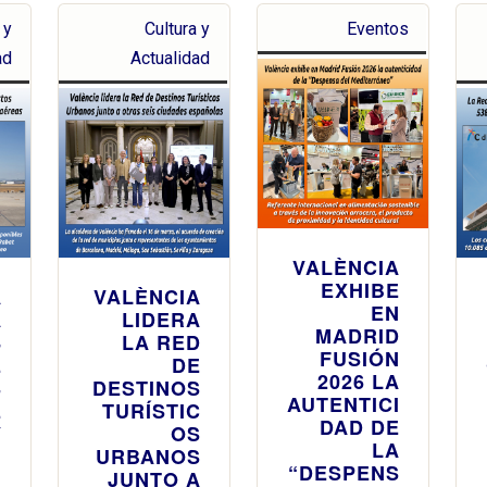
 y
Cultura y
Eventos
ad
Actualidad
VALÈNCIA
EXHIBE
A
VALÈNCIA
EN
A
LIDERA
MADRID
8
LA RED
FUSIÓN
E
DE
2026 LA
S
DESTINOS
AUTENTICI
E
TURÍSTIC
DAD DE
Y
OS
LA
N
URBANOS
“DESPENS
N
JUNTO A