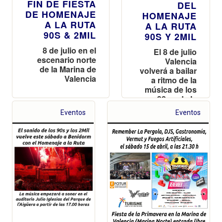
FIN DE FIESTA
DEL
DE HOMENAJE
HOMENAJE
A LA RUTA
A LA RUTA
90S & 2MIL
90S Y 2MIL
8 de julio en el
El 8 de julio
escenario norte
Valencia
de la Marina de
volverá a bailar
Valencia
a ritmo de la
música de los
90s y de la
primera
Eventos
Eventos
década del
siglo XXI con
la celebración
del Homenaje
a la Ruta 90s &
2mil