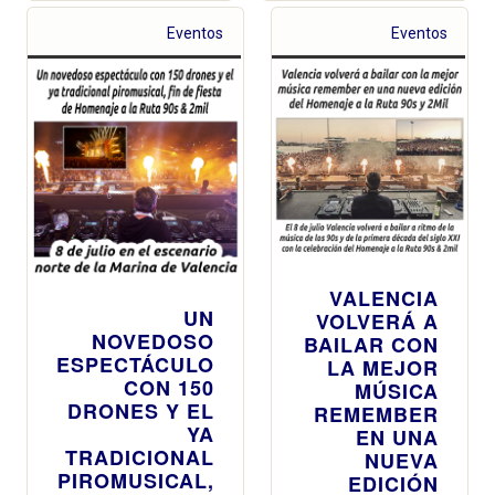
por 19,99 euros
por tiempo
Eventos
Eventos
limitado
VALENCIA
UN
VOLVERÁ A
NOVEDOSO
BAILAR CON
ESPECTÁCULO
LA MEJOR
CON 150
MÚSICA
DRONES Y EL
REMEMBER
YA
EN UNA
TRADICIONAL
NUEVA
PIROMUSICAL,
EDICIÓN