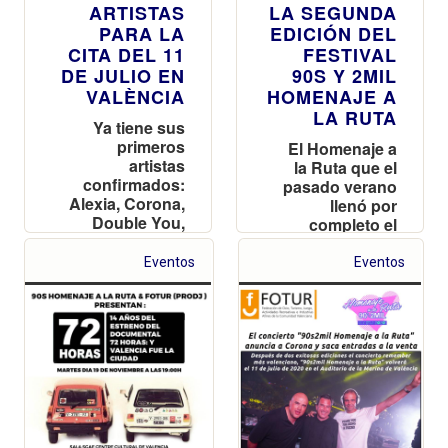
ARTISTAS
LA SEGUNDA
PARA LA
EDICIÓN DEL
CITA DEL 11
FESTIVAL
DE JULIO EN
90S Y 2MIL
VALÈNCIA
HOMENAJE A
LA RUTA
Ya tiene sus
primeros
El Homenaje a
artistas
la Ruta que el
confirmados:
pasado verano
Alexia, Corona,
llenó por
Double You,
completo el
Jerry Daley,
auditorio Julio
Dámae -ex
Iglesias
Eventos
Eventos
vocalista de
Fragma-, Nacho
Division,
Zentral, Head
Horny’s y
TwoPowers