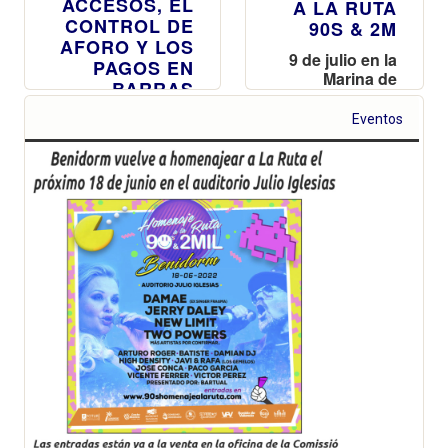
ACCESOS, EL
A LA RUTA
CONTROL DE
90S & 2M
AFORO Y LOS
9 de julio en la
PAGOS EN
Marina de
BARRAS
Valencia, a
partir de las
Con la tecnología
Eventos
16h. el festival
NFC de
Homenaje a la
IDASFEST, los
Ruta 90s & 2M
asistentes
pueden realizar
sus compras a
golpe de pulsera