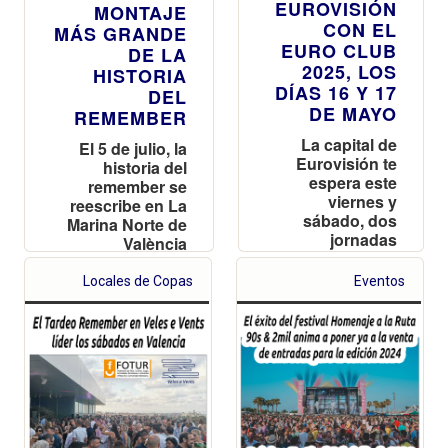
EUROVISIÓN
MONTAJE
CON EL
MÁS GRANDE
EURO CLUB
DE LA
2025, LOS
HISTORIA
DÍAS 16 Y 17
DEL
DE MAYO
REMEMBER
La capital de
El 5 de julio, la
Eurovisión te
historia del
espera este
remember se
viernes y
reescribe en La
sábado, dos
Marina Norte de
jornadas
València
gratuitas con la
mejor música y
Locales de Copas
Eventos
ambiente en el
Auditorio Julio
Iglesias