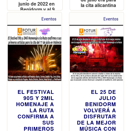
junio de 2022 en
la cita alicantina
Benidorm y al 9
de julio de 2022
Eventos
Eventos
en Valencia
EL FESTIVAL
EL 25 DE
90S Y 2MIL
JULIO
HOMENAJE A
BENIDORM
LA RUTA
VOLVERÁ A
CONFIRMA A
DISFRUTAR
SUS
DE LA MEJOR
PRIMEROS
MÚSICA CON