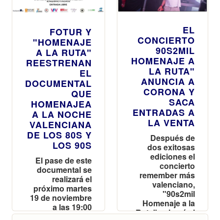
EL
FOTUR Y
CONCIERTO
"HOMENAJE
90S2MIL
A LA RUTA"
HOMENAJE A
REESTRENAN
LA RUTA"
EL
ANUNCIA A
DOCUMENTAL
CORONA Y
QUE
SACA
HOMENAJEA
ENTRADAS A
A LA NOCHE
LA VENTA
VALENCIANA
DE LOS 80S Y
Después de
LOS 90S
dos exitosas
ediciones el
El pase de este
concierto
documental se
remember más
realizará el
valenciano,
próximo martes
"90s2mil
19 de noviembre
Homenaje a la
a las 19:00
Ruta" volverá el
horas en la