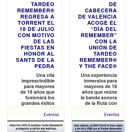
TARDEO
DE
REMEMBER®
CABECERA
REGRESA A
DE VALENCIA
TORRENT EL
ACOGE EL
18 DE JULIO
“DÍA DEL
CON MOTIVO
REMEMBER”
DE LAS
CON LA
FIESTAS EN
UNIÓN DE
HONOR AL
TARDEO
SANTS DE LA
REMEMBER®
PEDRA
Y THE FACE®
Una cita
Una experiencia
imprescindible
inmersiva para
para mayores
mayores de 18
de 18 años que
años que reúne
fusionará los
la banda sonora
grandes éxitos
de la Ruta con
de los 90 y 2000
accesos
con la
digitalizados y
Eventos
Eventos
comodidad de
una
un recinto
recomendación
totalmente
de uso del