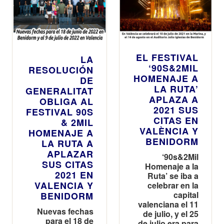
EL FESTIVAL
LA
‘90S&2MIL
RESOLUCIÓN
HOMENAJE A
DE
LA RUTA’
GENERALITAT
APLAZA A
OBLIGA AL
2021 SUS
FESTIVAL 90S
CITAS EN
& 2MIL
VALÈNCIA Y
HOMENAJE A
BENIDORM
LA RUTA A
APLAZAR
‘90s&2Mil
SUS CITAS
Homenaje a la
2021 EN
Ruta’ se iba a
VALENCIA Y
celebrar en la
capital
BENIDORM
valenciana el 11
Nuevas fechas
de julio, y el 25
para el 18 de
de julio era para