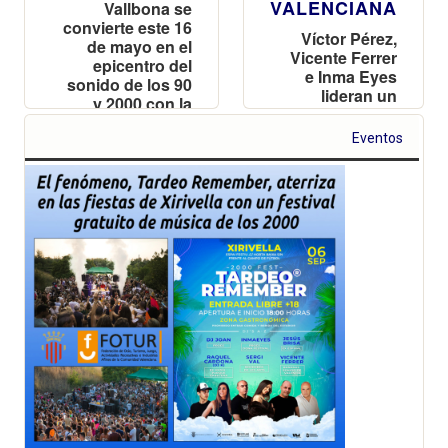
VALENCIANA
Vallbona se
convierte este 16
Víctor Pérez,
de mayo en el
Vicente Ferrer
epicentro del
e Inma Eyes
sonido de los 90
lideran un
y 2000 con la
cartel de lujo
mayor
en un entorno
producción de
Eventos
único junto al
Pobla Fest hasta
mar, con una
la fecha
nueva Cabina
VIP y zona
gastronómica