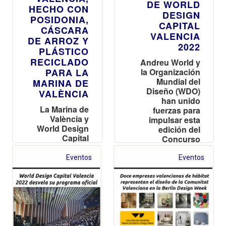
DE WORLD
HECHO CON
DESIGN
POSIDONIA,
CAPITAL
CÁSCARA
VALENCIA
DE ARROZ Y
2022
PLÁSTICO
RECICLADO
Andreu World y
PARA LA
la Organización
Mundial del
MARINA DE
Diseño (WDO)
VALÈNCIA
han unido
La Marina de
fuerzas para
València y
impulsar esta
World Design
edición del
Capital
Concurso
Valencia 2022
Internacional de
promueven
Diseño Andreu
Eventos
Eventos
junto con
World
Industrias
Saludes y La
Pinada Lab un
proyecto de
innovación y
rediseño del