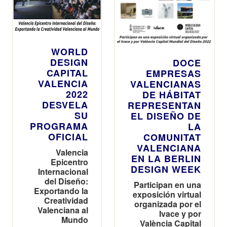
mobiliario
urbano en
València
WORLD
DESIGN
DOCE
CAPITAL
EMPRESAS
VALENCIA
VALENCIANAS
2022
DE HÁBITAT
DESVELA
REPRESENTAN
SU
EL DISEÑO DE
PROGRAMA
LA
OFICIAL
COMUNITAT
VALENCIANA
Valencia
EN LA BERLIN
Epicentro
DESIGN WEEK
Internacional
del Diseño:
Participan en una
Exportando la
exposición virtual
Creatividad
organizada por el
Valenciana al
Ivace y por
Mundo
València Capital